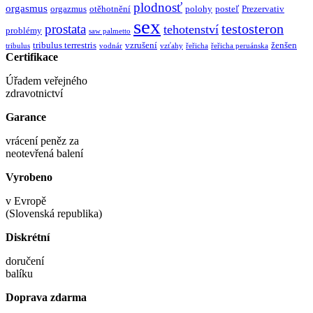
plodnosť
orgasmus
orgazmus
otěhotnění
polohy
posteľ
Prezervativ
sex
testosteron
prostata
tehotenství
problémy
saw palmetto
tribulus terrestris
vzrušení
ženšen
tribulus
vodnár
vzťahy
řeřicha
řeřicha peruánska
Certifikace
Úřadem veřejného
zdravotnictví
Garance
vrácení peněz za
neotevřená balení
Vyrobeno
v Evropě
(Slovenská republika)
Diskrétní
doručení
balíku
Doprava zdarma