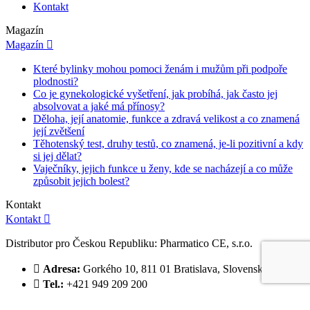
Kontakt
Magazín
Magazín

Které bylinky mohou pomoci ženám i mužům při podpoře
plodnosti?
Co je gynekologické vyšetření, jak probíhá, jak často jej
absolvovat a jaké má přínosy?
Děloha, její anatomie, funkce a zdravá velikost a co znamená
její zvětšení
Těhotenský test, druhy testů, co znamená, je-li pozitivní a kdy
si jej dělat?
Vaječníky, jejich funkce u ženy, kde se nacházejí a co může
způsobit jejich bolest?
Kontakt
Kontakt

Distributor pro Českou Republiku: Pharmatico CE, s.r.o.

Adresa:
Gorkého 10, 811 01 Bratislava, Slovensko

Tel.:
+421 949 209 200

Email:
info@ejoytablety.cz