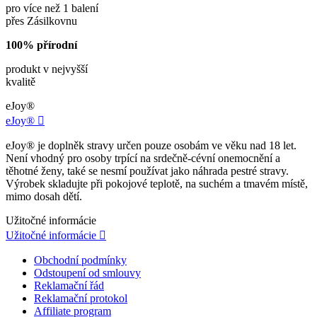
pro více než 1 balení
přes Zásilkovnu
100% přírodní
produkt v nejvyšší
kvalitě
eJoy®
eJoy®

eJoy® je doplněk stravy určen pouze osobám ve věku nad 18 let.
Není vhodný pro osoby trpící na srdečně-cévní onemocnění a
těhotné ženy, také se nesmí používat jako náhrada pestré stravy.
Výrobek skladujte při pokojové teplotě, na suchém a tmavém místě,
mimo dosah dětí.
Užitočné informácie
Užitočné informácie

Obchodní podmínky
Odstoupení od smlouvy
Reklamační řád
Reklamační protokol
Affiliate program