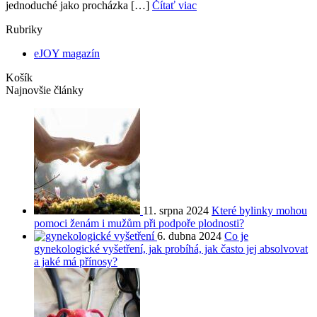
jednoduché jako procházka […]
Čítať viac
Rubriky
eJOY magazín
Košík
Najnovšie články
11. srpna 2024
Které bylinky mohou
pomoci ženám i mužům při podpoře plodnosti?
6. dubna 2024
Co je
gynekologické vyšetření, jak probíhá, jak často jej absolvovat
a jaké má přínosy?