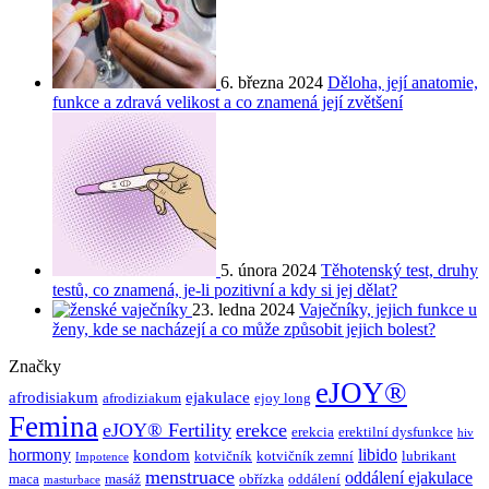
6. března 2024
Děloha, její anatomie,
funkce a zdravá velikost a co znamená její zvětšení
5. února 2024
Těhotenský test, druhy
testů, co znamená, je-li pozitivní a kdy si jej dělat?
23. ledna 2024
Vaječníky, jejich funkce u
ženy, kde se nacházejí a co může způsobit jejich bolest?
Značky
eJOY®
afrodisiakum
ejakulace
afrodiziakum
ejoy long
Femina
eJOY® Fertility
erekce
erekcia
erektilní dysfunkce
hiv
hormony
libido
kondom
kotvičník
kotvičník zemní
lubrikant
Impotence
menstruace
oddálení ejakulace
maca
masáž
obřízka
oddálení
masturbace