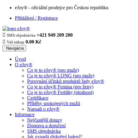
eJoy® - oficiální prodejce pro Českou republiku
Přihlášení / Registrace

+421 949 209 200
SMS objednávka

0.00 Kč
Váš nákup
Navigácia
Úvod
O eJoy®
Co je to eJoy® (pro muže)
Co je to eJoy® LONG (pro muže)
Porovnání účinků produktů řady eJoy®
Co je to eJoy® Femina (pro ženy)
Co je to eJoy® Fertility (plodnost)
Certifikace
Příběhy spokojených mužů
Napsali o eJoy®
Informace
Nejčastější dotazy
Doprava a doručení
SMS objednávka
Jak vypadá diskrétní balení?