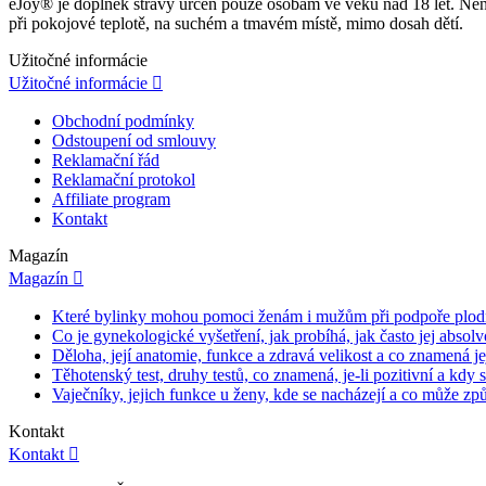
eJoy® je doplněk stravy určen pouze osobám ve věku nad 18 let. Není
při pokojové teplotě, na suchém a tmavém místě, mimo dosah dětí.
Užitočné informácie
Užitočné informácie

Obchodní podmínky
Odstoupení od smlouvy
Reklamační řád
Reklamační protokol
Affiliate program
Kontakt
Magazín
Magazín

Které bylinky mohou pomoci ženám i mužům při podpoře plod
Co je gynekologické vyšetření, jak probíhá, jak často jej absol
Děloha, její anatomie, funkce a zdravá velikost a co znamená je
Těhotenský test, druhy testů, co znamená, je-li pozitivní a kdy si
Vaječníky, jejich funkce u ženy, kde se nacházejí a co může způs
Kontakt
Kontakt
