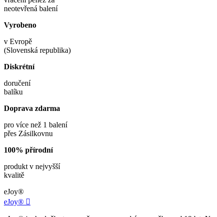
neotevřená balení
Vyrobeno
v Evropě
(Slovenská republika)
Diskrétní
doručení
balíku
Doprava zdarma
pro více než 1 balení
přes Zásilkovnu
100% přírodní
produkt v nejvyšší
kvalitě
eJoy®
eJoy®
