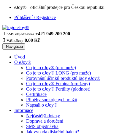
eJoy® - oficiální prodejce pro Českou republiku
Přihlášení / Registrace

+421 949 209 200
SMS objednávka

0.00 Kč
Váš nákup
Navigácia
Úvod
O eJoy®
Co je to eJoy® (pro muže)
Co je to eJoy® LONG (pro muže)
Porovnání účinků produktů řady eJoy®
Co je to eJoy® Femina (pro ženy)
Co je to eJoy® Fertility (plodnost)
Certifikace
Příběhy spokojených mužů
Napsali o eJoy®
Informace
Nejčastější dotazy
Doprava a doručení
SMS objednávka
Jak vypadá diskrétní balení?