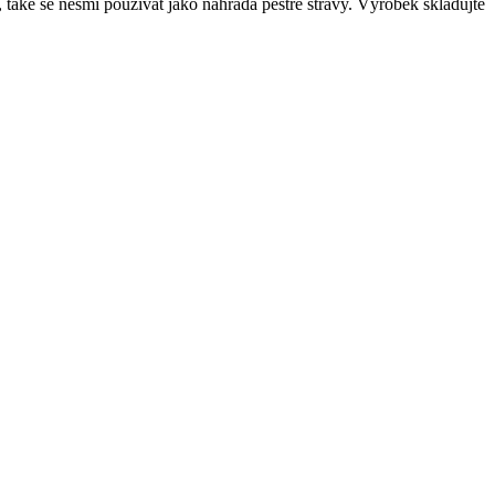
také se nesmí používat jako náhrada pestré stravy. Výrobek skladujte