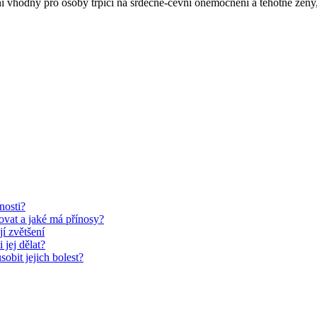
 vhodný pro osoby trpící na srdečně-cévní onemocnění a těhotné ženy, 
nosti?
vovat a jaké má přínosy?
jí zvětšení
 jej dělat?
obit jejich bolest?