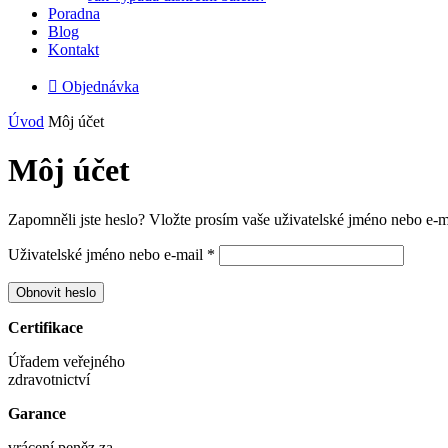
Poradna
Blog
Kontakt

Objednávka
Úvod
Môj účet
Môj účet
Zapomněli jste heslo? Vložte prosím vaše uživatelské jméno nebo e-m
Povinné
Uživatelské jméno nebo e-mail
*
Obnovit heslo
Certifikace
Úřadem veřejného
zdravotnictví
Garance
vrácení peněz za