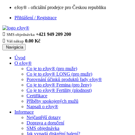
eJoy® - oficiální prodejce pro Českou republiku
Přihlášení / Registrace

+421 949 209 200
SMS objednávka

0.00 Kč
Váš nákup
Navigácia
Úvod
O eJoy®
Co je to eJoy® (pro muže)
Co je to eJoy® LONG (pro muže)
Porovnání účinků produktů řady eJoy®
Co je to eJoy® Femina (pro ženy)
Co je to eJoy® Fertility (plodnost)
Certifikace
Příběhy spokojených mužů
Napsali o eJoy®
Informace
Nejčastější dotazy
Doprava a doručení
SMS objednávka
Jak vypadá diskrétní balení?