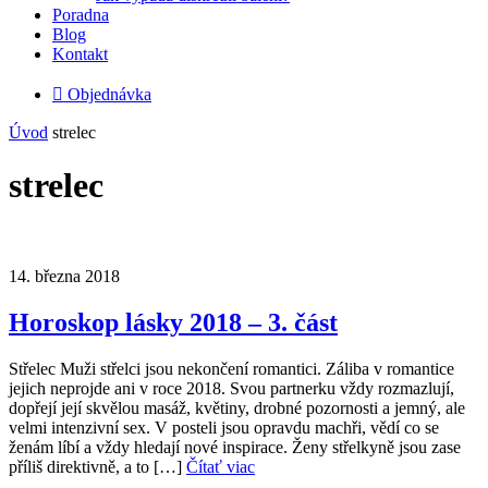
Poradna
Blog
Kontakt

Objednávka
Úvod
strelec
strelec
14. března 2018
Horoskop lásky 2018 – 3. část
Střelec Muži střelci jsou nekončení romantici. Záliba v romantice
jejich neprojde ani v roce 2018. Svou partnerku vždy rozmazlují,
dopřejí její skvělou masáž, květiny, drobné pozornosti a jemný, ale
velmi intenzivní sex. V posteli jsou opravdu machři, vědí co se
ženám líbí a vždy hledají nové inspirace. Ženy střelkyně jsou zase
příliš direktivně, a to […]
Čítať viac