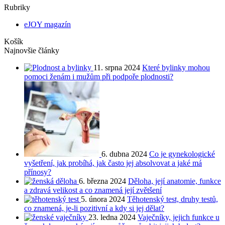
Rubriky
eJOY magazín
Košík
Najnovšie články
11. srpna 2024
Které bylinky mohou
pomoci ženám i mužům při podpoře plodnosti?
6. dubna 2024
Co je gynekologické
vyšetření, jak probíhá, jak často jej absolvovat a jaké má
přínosy?
6. března 2024
Děloha, její anatomie, funkce
a zdravá velikost a co znamená její zvětšení
5. února 2024
Těhotenský test, druhy testů,
co znamená, je-li pozitivní a kdy si jej dělat?
23. ledna 2024
Vaječníky, jejich funkce u