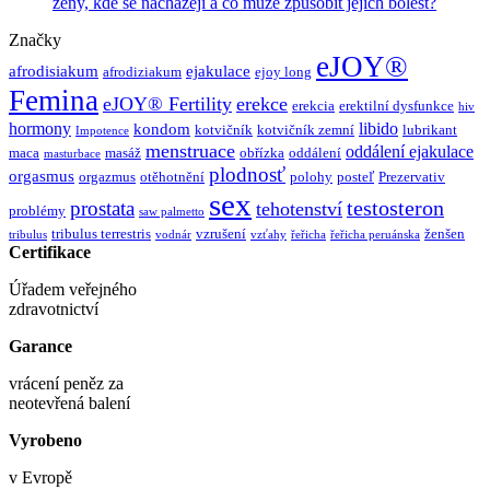
ženy, kde se nacházejí a co může způsobit jejich bolest?
Značky
eJOY®
afrodisiakum
ejakulace
afrodiziakum
ejoy long
Femina
eJOY® Fertility
erekce
erekcia
erektilní dysfunkce
hiv
hormony
libido
kondom
kotvičník
kotvičník zemní
lubrikant
Impotence
menstruace
oddálení ejakulace
maca
masáž
obřízka
oddálení
masturbace
plodnosť
orgasmus
orgazmus
otěhotnění
polohy
posteľ
Prezervativ
sex
testosteron
prostata
tehotenství
problémy
saw palmetto
tribulus terrestris
vzrušení
ženšen
tribulus
vodnár
vzťahy
řeřicha
řeřicha peruánska
Certifikace
Úřadem veřejného
zdravotnictví
Garance
vrácení peněz za
neotevřená balení
Vyrobeno
v Evropě