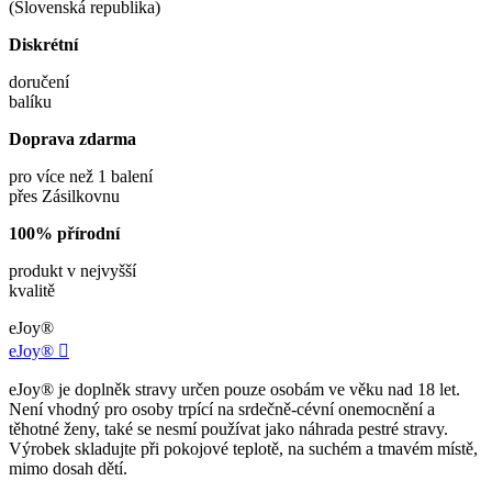
(Slovenská republika)
Diskrétní
doručení
balíku
Doprava zdarma
pro více než 1 balení
přes Zásilkovnu
100% přírodní
produkt v nejvyšší
kvalitě
eJoy®
eJoy®

eJoy® je doplněk stravy určen pouze osobám ve věku nad 18 let.
Není vhodný pro osoby trpící na srdečně-cévní onemocnění a
těhotné ženy, také se nesmí používat jako náhrada pestré stravy.
Výrobek skladujte při pokojové teplotě, na suchém a tmavém místě,
mimo dosah dětí.