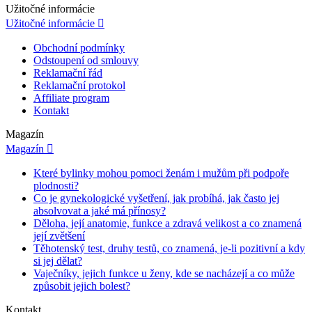
Užitočné informácie
Užitočné informácie

Obchodní podmínky
Odstoupení od smlouvy
Reklamační řád
Reklamační protokol
Affiliate program
Kontakt
Magazín
Magazín

Které bylinky mohou pomoci ženám i mužům při podpoře
plodnosti?
Co je gynekologické vyšetření, jak probíhá, jak často jej
absolvovat a jaké má přínosy?
Děloha, její anatomie, funkce a zdravá velikost a co znamená
její zvětšení
Těhotenský test, druhy testů, co znamená, je-li pozitivní a kdy
si jej dělat?
Vaječníky, jejich funkce u ženy, kde se nacházejí a co může
způsobit jejich bolest?
Kontakt