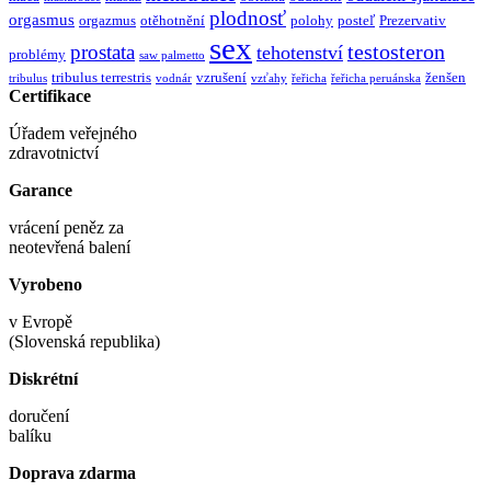
plodnosť
orgasmus
orgazmus
otěhotnění
polohy
posteľ
Prezervativ
sex
testosteron
prostata
tehotenství
problémy
saw palmetto
tribulus terrestris
vzrušení
ženšen
tribulus
vodnár
vzťahy
řeřicha
řeřicha peruánska
Certifikace
Úřadem veřejného
zdravotnictví
Garance
vrácení peněz za
neotevřená balení
Vyrobeno
v Evropě
(Slovenská republika)
Diskrétní
doručení
balíku
Doprava zdarma