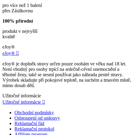
pro více než 1 balení
přes Zásilkovnu
100% přírodní
produkt v nejvyšší
kvalitě
eJoy®
eJoy®

eJoy® je doplněk stravy určen pouze osobám ve věku nad 18 let.
Není vhodný pro osoby trpící na srdečně-cévní onemocnění a
těhotné ženy, také se nesmí používat jako náhrada pestré stravy.
Výrobek skladujte při pokojové teplotě, na suchém a tmavém místě,
mimo dosah dětí.
Užitočné informácie
Užitočné informácie

Obchodní podmínky
Odstoupení od smlouvy
Reklamační řád
Reklamační protokol
Affiliate program