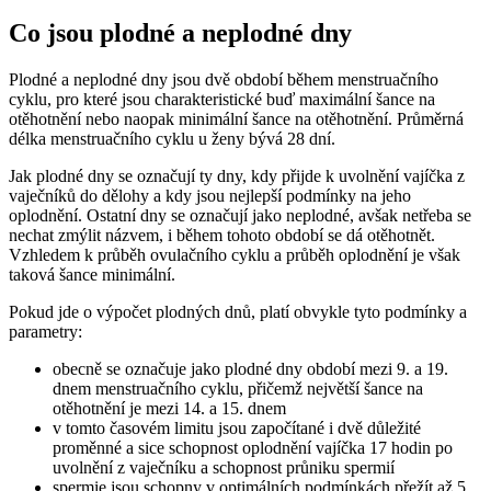
Co jsou plodné a neplodné dny
Plodné a neplodné dny jsou dvě období během menstruačního
cyklu, pro které jsou charakteristické buď maximální šance na
otěhotnění nebo naopak minimální šance na otěhotnění. Průměrná
délka menstruačního cyklu u ženy bývá 28 dní.
Jak plodné dny se označují ty dny, kdy přijde k uvolnění vajíčka z
vaječníků do dělohy a kdy jsou nejlepší podmínky na jeho
oplodnění. Ostatní dny se označují jako neplodné, avšak netřeba se
nechat zmýlit názvem, i během tohoto období se dá otěhotnět.
Vzhledem k průběh ovulačního cyklu a průběh oplodnění je však
taková šance minimální.
Pokud jde o výpočet plodných dnů, platí obvykle tyto podmínky a
parametry:
obecně se označuje jako plodné dny období mezi 9. a 19.
dnem menstruačního cyklu, přičemž největší šance na
otěhotnění je mezi 14. a 15. dnem
v tomto časovém limitu jsou započítané i dvě důležité
proměnné a sice schopnost oplodnění vajíčka 17 hodin po
uvolnění z vaječníku a schopnost průniku spermií
spermie jsou schopny v optimálních podmínkách přežít až 5