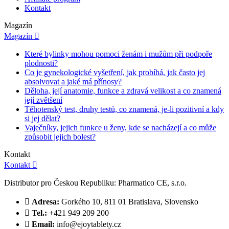
Kontakt
Magazín
Magazín

Které bylinky mohou pomoci ženám i mužům při podpoře
plodnosti?
Co je gynekologické vyšetření, jak probíhá, jak často jej
absolvovat a jaké má přínosy?
Děloha, její anatomie, funkce a zdravá velikost a co znamená
její zvětšení
Těhotenský test, druhy testů, co znamená, je-li pozitivní a kdy
si jej dělat?
Vaječníky, jejich funkce u ženy, kde se nacházejí a co může
způsobit jejich bolest?
Kontakt
Kontakt

Distributor pro Českou Republiku: Pharmatico CE, s.r.o.

Adresa:
Gorkého 10, 811 01 Bratislava, Slovensko

Tel.:
+421 949 209 200

Email:
info@ejoytablety.cz