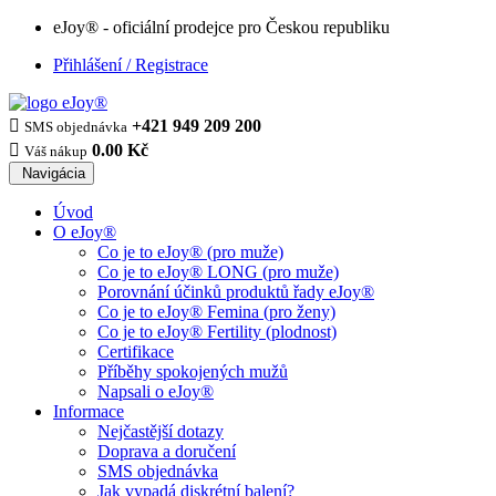
eJoy® - oficiální prodejce pro Českou republiku
Přihlášení / Registrace

+421 949 209 200
SMS objednávka

0.00 Kč
Váš nákup
Navigácia
Úvod
O eJoy®
Co je to eJoy® (pro muže)
Co je to eJoy® LONG (pro muže)
Porovnání účinků produktů řady eJoy®
Co je to eJoy® Femina (pro ženy)
Co je to eJoy® Fertility (plodnost)
Certifikace
Příběhy spokojených mužů
Napsali o eJoy®
Informace
Nejčastější dotazy
Doprava a doručení
SMS objednávka
Jak vypadá diskrétní balení?