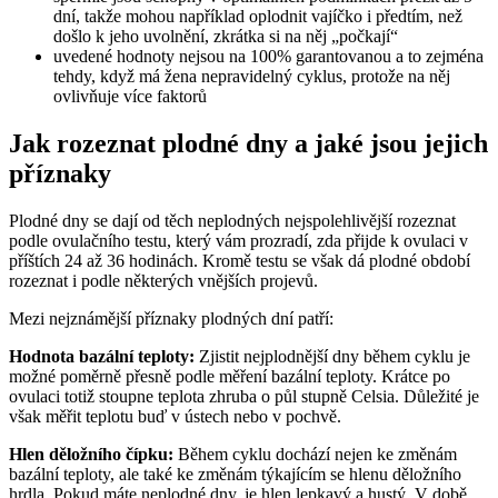
dní, takže mohou například oplodnit vajíčko i předtím, než
došlo k jeho uvolnění, zkrátka si na něj „počkají“
uvedené hodnoty nejsou na 100% garantovanou a to zejména
tehdy, když má žena nepravidelný cyklus, protože na něj
ovlivňuje více faktorů
Jak rozeznat plodné dny a jaké jsou jejich
příznaky
Plodné dny se dají od těch neplodných nejspolehlivější rozeznat
podle ovulačního testu, který vám prozradí, zda přijde k ovulaci v
příštích 24 až 36 hodinách. Kromě testu se však dá plodné období
rozeznat i podle některých vnějších projevů.
Mezi nejznámější příznaky plodných dní patří:
Hodnota bazální teploty:
Zjistit nejplodnější dny během cyklu je
možné poměrně přesně podle měření bazální teploty. Krátce po
ovulaci totiž stoupne teplota zhruba o půl stupně Celsia. Důležité je
však měřit teplotu buď v ústech nebo v pochvě.
Hlen děložního čípku:
Během cyklu dochází nejen ke změnám
bazální teploty, ale také ke změnám týkajícím se hlenu děložního
hrdla. Pokud máte neplodné dny, je hlen lepkavý a hustý. V době