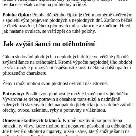
ovulace se však změní na průhledný a řídký.
Poloha čípku:
Poloha děložního čípku je třetím poměrně ověřeným
a spolehlivým projevem plodných a neplodných dní. Zatímco běžně
je čípek uzavřen, během plodných dní se zkracuje a změkne. Hned,
jak nastane ovulace, se vrátí zpět do tuhé polohy.
Jak zvýšit šanci na otěhotnění
Cílem sledování plodných a neplodných dnů je ve většině případů
zvýšení šance na otěhotnění. Kromě výpočtu nejplodnějšího období
je však možné pro zvýšení úspěšnosti zkusit i některá další opatření
přirozeného charakteru.
Ženy i muži mohou svou plodnost ovlivnit následovně:
Potraviny:
Posílit svou plodnost je možné i změnami v jídelníčku.
Vyvarovat se třeba potravin s obsahem trans-tuků a nadměrně
solených či slazených jídel naopak do jídelníčku je zas dobré zařadit
ořechy, ovoce, zeleninu, ryby a potraviny s vlákninou.
Omezení škodlivých faktorů:
Kromě pozitivní podpory třeba
omezit i ty vlivy, které mohou mít negativní působení na otěhotnění.
Jde hlavně o alkohol a cigarety, u žen i stres, který snižuje šanci na