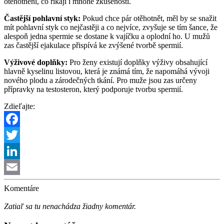
otěhotnění, co říkají i mnohé zkušenosti.
Častější pohlavní styk:
Pokud chce pár otěhotnět, měl by se snažit
mít pohlavní styk co nejčastěji a co nejvíce, zvyšuje se tím šance, že
alespoň jedna spermie se dostane k vajíčku a oplodní ho. U mužů
zas častější ejakulace přispívá ke zvýšené tvorbě spermií.
Výživové doplňky:
Pro ženy existují doplňky výživy obsahující
hlavně kyselinu listovou, která je známá tím, že napomáhá vývoji
nového plodu a zárodečných tkání. Pro muže jsou zas určeny
přípravky na testosteron, který podporuje tvorbu spermií.
Zdieľajte:
Facebook
Twitter
LinkedIn
Email
Komentáre
Zatiaľ sa tu nenachádza žiadny komentár.