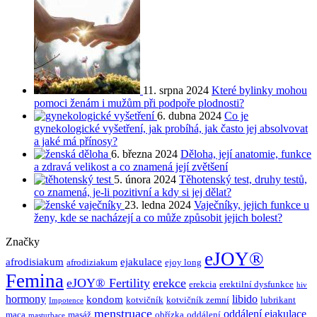
11. srpna 2024
Které bylinky mohou
pomoci ženám i mužům při podpoře plodnosti?
6. dubna 2024
Co je
gynekologické vyšetření, jak probíhá, jak často jej absolvovat
a jaké má přínosy?
6. března 2024
Děloha, její anatomie, funkce
a zdravá velikost a co znamená její zvětšení
5. února 2024
Těhotenský test, druhy testů,
co znamená, je-li pozitivní a kdy si jej dělat?
23. ledna 2024
Vaječníky, jejich funkce u
ženy, kde se nacházejí a co může způsobit jejich bolest?
Značky
eJOY®
afrodisiakum
ejakulace
afrodiziakum
ejoy long
Femina
eJOY® Fertility
erekce
erekcia
erektilní dysfunkce
hiv
hormony
libido
kondom
kotvičník
kotvičník zemní
lubrikant
Impotence
menstruace
oddálení ejakulace
maca
masáž
obřízka
oddálení
masturbace