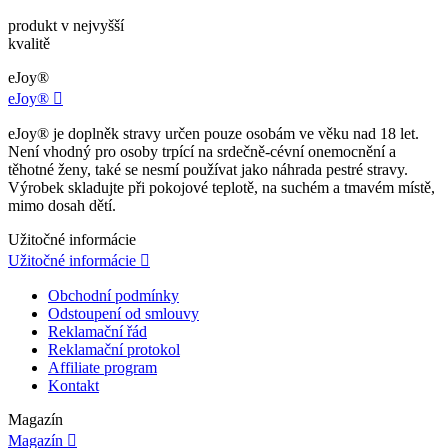
produkt v nejvyšší
kvalitě
eJoy®
eJoy®

eJoy® je doplněk stravy určen pouze osobám ve věku nad 18 let.
Není vhodný pro osoby trpící na srdečně-cévní onemocnění a
těhotné ženy, také se nesmí používat jako náhrada pestré stravy.
Výrobek skladujte při pokojové teplotě, na suchém a tmavém místě,
mimo dosah dětí.
Užitočné informácie
Užitočné informácie

Obchodní podmínky
Odstoupení od smlouvy
Reklamační řád
Reklamační protokol
Affiliate program
Kontakt
Magazín
Magazín
