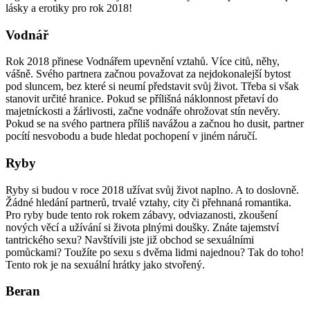
lásky a erotiky pro rok 2018!
Vodnář
Rok 2018 přinese Vodnářem upevnění vztahů. Více citů, něhy,
vášně. Svého partnera začnou považovat za nejdokonalejší bytost
pod sluncem, bez které si neumí představit svůj život. Třeba si však
stanovit určité hranice. Pokud se přílišná náklonnost přetaví do
majetníckosti a žárlivosti, začne vodnáře ohrožovat stín nevěry.
Pokud se na svého partnera příliš navážou a začnou ho dusit, partner
pocítí nesvobodu a bude hledat pochopení v jiném náručí.
Ryby
Ryby si budou v roce 2018 užívat svůj život naplno. A to doslovně.
Žádné hledání partnerů, trvalé vztahy, city či přehnaná romantika.
Pro ryby bude tento rok rokem zábavy, odviazanosti, zkoušení
nových věcí a užívání si života plnými doušky. Znáte tajemství
tantrického sexu? Navštívili jste již obchod se sexuálními
pomůckami? Toužíte po sexu s dvěma lidmi najednou? Tak do toho!
Tento rok je na sexuální hrátky jako stvořený.
Beran