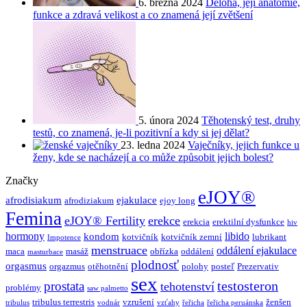
6. března 2024
Děloha, její anatomie,
funkce a zdravá velikost a co znamená její zvětšení
5. února 2024
Těhotenský test, druhy
testů, co znamená, je-li pozitivní a kdy si jej dělat?
23. ledna 2024
Vaječníky, jejich funkce u
ženy, kde se nacházejí a co může způsobit jejich bolest?
Značky
eJOY®
afrodisiakum
ejakulace
afrodiziakum
ejoy long
Femina
eJOY® Fertility
erekce
erekcia
erektilní dysfunkce
hiv
hormony
libido
kondom
kotvičník
kotvičník zemní
lubrikant
Impotence
menstruace
oddálení ejakulace
maca
masáž
obřízka
oddálení
masturbace
plodnosť
orgasmus
orgazmus
otěhotnění
polohy
posteľ
Prezervativ
sex
testosteron
prostata
tehotenství
problémy
saw palmetto
tribulus terrestris
vzrušení
ženšen
tribulus
vodnár
vzťahy
řeřicha
řeřicha peruánska