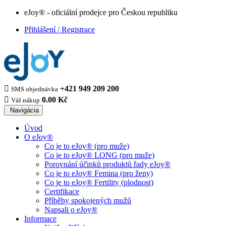
eJoy® - oficiální prodejce pro Českou republiku
Přihlášení / Registrace

+421 949 209 200
SMS objednávka

0.00 Kč
Váš nákup
Navigácia
Úvod
O eJoy®
Co je to eJoy® (pro muže)
Co je to eJoy® LONG (pro muže)
Porovnání účinků produktů řady eJoy®
Co je to eJoy® Femina (pro ženy)
Co je to eJoy® Fertility (plodnost)
Certifikace
Příběhy spokojených mužů
Napsali o eJoy®
Informace