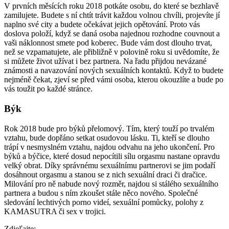
V prvních měsících roku 2018 potkáte osobu, do které se bezhlavě
zamilujete. Budete s ní chtít trávit každou volnou chvíli, projevíte jí
naplno své city a budete očekávat jejich opětování. Proto vás
doslova položí, když se daná osoba najednou rozhodne couvnout a
vaši náklonnost smete pod koberec. Bude vám dost dlouho trvat,
než se vzpamatujete, ale přibližně v polovině roku si uvědomíte, že
si můžete život užívat i bez partnera. Na řadu přijdou nevázané
známosti a navazování nových sexuálních kontaktů. Když to budete
nejméně čekat, zjeví se před vámi osoba, kterou okouzlíte a bude po
vás toužit po každé stránce.
Býk
Rok 2018 bude pro býků přelomový. Tím, který touží po trvalém
vztahu, bude dopřáno setkat osudovou lásku. Ti, kteří se dlouho
trápí v nesmyslném vztahu, najdou odvahu na jeho ukončení. Pro
býků a býčice, které dosud nepocítili sílu orgasmu nastane opravdu
velký obrat. Díky správnému sexuálnímu partnerovi se jim podaří
dosáhnout orgasmu a stanou se z nich sexuální draci či dračice.
Milování pro ně nabude nový rozměr, najdou si stálého sexuálního
partnera a budou s ním zkoušet stále něco nového. Společné
sledování lechtivých porno videí, sexuální pomůcky, polohy z
KAMASUTRA či sex v trojici.
Zdieľajte: