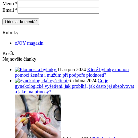
Meno
*
Email
*
Odeslat komentář
Rubriky
eJOY magazín
Košík
Najnovšie články
11. srpna 2024
Které bylinky mohou
pomoci ženám i mužům při podpoře plodnosti?
6. dubna 2024
Co je
gynekologické vyšetření, jak probíhá, jak často jej absolvovat
a jaké má přínosy?