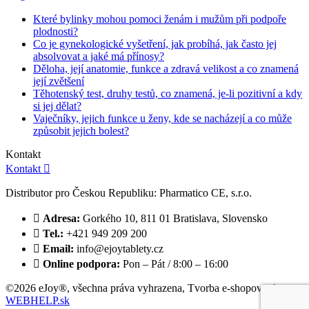
Které bylinky mohou pomoci ženám i mužům při podpoře
plodnosti?
Co je gynekologické vyšetření, jak probíhá, jak často jej
absolvovat a jaké má přínosy?
Děloha, její anatomie, funkce a zdravá velikost a co znamená
její zvětšení
Těhotenský test, druhy testů, co znamená, je-li pozitivní a kdy
si jej dělat?
Vaječníky, jejich funkce u ženy, kde se nacházejí a co může
způsobit jejich bolest?
Kontakt
Kontakt

Distributor pro Českou Republiku: Pharmatico CE, s.r.o.

Adresa:
Gorkého 10, 811 01 Bratislava, Slovensko

Tel.:
+421 949 209 200

Email:
info@ejoytablety.cz

Online podpora:
Pon – Pát / 8:00 – 16:00
©2026 eJoy®, všechna práva vyhrazena,
Tvorba e-shopov od
WEBHELP.sk