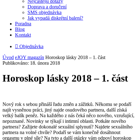
Nejčastější dotazy
Doprava a doručení
SMS objednávka
Jak vypadá diskrétní balení?
Poradna
Blog
Kontakt

Objednávka
Úvod
eJOY magazín
Horoskop lásky 2018 – 1. část
Publikováno: 18. února 2018
Horoskop lásky 2018 – 1. část
Nový rok s sebou přináší řadu změn a zážitků. Někomu se podaří
najít vysněnou práci, jiný najde osudového partnera, další získá
velký balík peněz. Na každého z nás čeká něco nového, vzrušující,
nepoznané. Novinky se týkají i intimní oblasti. Potkáte nového
partnera? Zažijete dokonalé sexuální splynutí? Najdete sexuálního
partnera na volné chvíle? Podaří se vám konečně dosáhnout
orgasmu v plné síle? Na tyto a další otázky vám odpoví horoskop