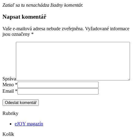
Zatiaľ sa tu nenachádza žiadny komentár.
Napsat komentář
Vaše e-mailová adresa nebude zveřejněna.
Vyžadované informace
jsou označeny
*
Správa
Meno
*
Email
*
Odeslat komentář
Rubriky
eJOY magazín
Košík