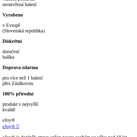
neotevřená balení
Vyrobeno
v Evropě
(Slovenská republika)
Diskrétní
doručení
balíku
Doprava zdarma
pro více než 1 balení
přes Zásilkovnu
100% přírodní
produkt v nejvyšší
kvalitě
eJoy®
eJoy®
