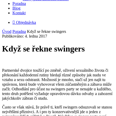
Poradna
Blog
Kontakt

Objednávka
Úvod
Poradna
Když se řekne swingers
Publikováno: 4. ledna 2017
Když se řekne swingers
Partnerské dvojice toužící po změně, oživení sexuálního života či
překonání každodenní rutiny hledají různé způsoby jak nudu ve
vztahu a sexu odstranit. Možností je mnoho, stačí už jen najít tu
správnou, která bude vyhovovat všem zúčastněným a zábava může
začít. Odhodlání pro účast na swingers party se nenajde u každého,
tento druh potěšení vyžaduje opravdovou dávku odvahy a zahození
jakýchkoliv zábran či studu.
Často se však stává, že právě ti, kteří swingers odsuzovali se stanou
největšími příznivci. A i pro ty konzervativnější jde o jeden z