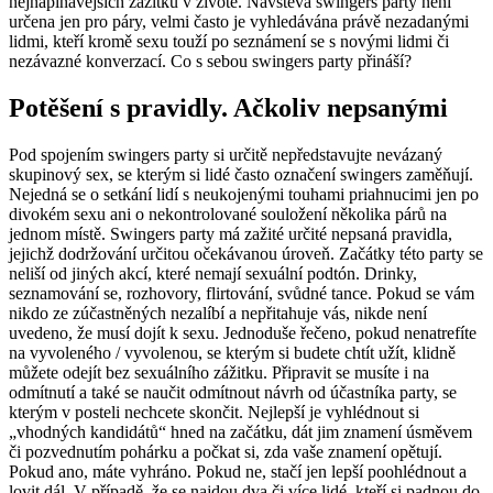
nejnapínavějších zážitků v životě. Návštěva swingers party není
určena jen pro páry, velmi často je vyhledávána právě nezadanými
lidmi, kteří kromě sexu touží po seznámení se s novými lidmi či
nezávazné konverzací. Co s sebou swingers party přináší?
Potěšení s pravidly. Ačkoliv nepsanými
Pod spojením swingers party si určitě nepředstavujte nevázaný
skupinový sex, se kterým si lidé často označení swingers zaměňují.
Nejedná se o setkání lidí s neukojenými touhami priahnucimi jen po
divokém sexu ani o nekontrolované souložení několika párů na
jednom místě. Swingers party má zažité určité nepsaná pravidla,
jejichž dodržování určitou očekávanou úroveň. Začátky této party se
neliší od jiných akcí, které nemají sexuální podtón. Drinky,
seznamování se, rozhovory, flirtování, svůdné tance. Pokud se vám
nikdo ze zúčastněných nezalíbí a nepřitahuje vás, nikde není
uvedeno, že musí dojít k sexu. Jednoduše řečeno, pokud nenatrefíte
na vyvoleného / vyvolenou, se kterým si budete chtít užít, klidně
můžete odejít bez sexuálního zážitku. Připravit se musíte i na
odmítnutí a také se naučit odmítnout návrh od účastníka party, se
kterým v posteli nechcete skončit. Nejlepší je vyhlédnout si
„vhodných kandidátů“ hned na začátku, dát jim znamení úsměvem
či pozvednutím pohárku a počkat si, zda vaše znamení opětují.
Pokud ano, máte vyhráno. Pokud ne, stačí jen lepší poohlédnout a
lovit dál. V případě, že se najdou dva či více lidé, kteří si padnou do