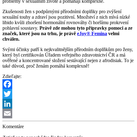
problémy v sexuálním životě a pomáhají komplexně.
Zkušenosti žen s podpůrnými přírodními doplňky pro zvýšení
sexuální touhy a zdraví jsou pozitivní. Množství z nich mívá nízké
libido kvůli zhoršení hormonální rovnováhy či horšímu prokrvení
pohlavní soustavy.
Právě zde mohou tyto přípravky pomoci a ze
značek, které jsou na trhu, je právě
eJoy® Femina
velmi
chválen.
Svými účinky patří k nejkvalitnějším přírodním doplňkům pro ženy,
který byl certifikován Úřadem veřejného zdravotnictví ČR a má
ověřené a koncentrované složení sestávající nejen z afrodisiak. To je
také důvod, proč ženám pomáhá komplexně!
Zdieľajte:
Facebook
Twitter
LinkedIn
Email
Komentáre