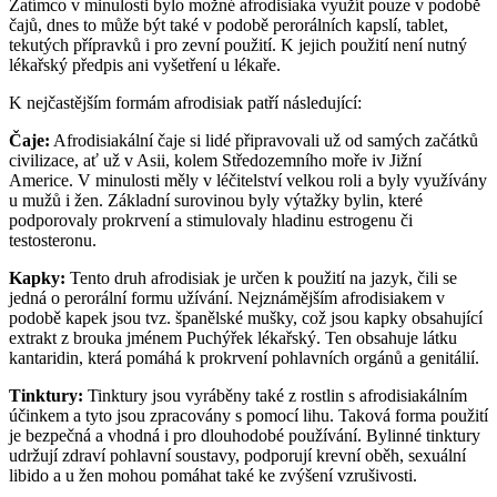
Zatímco v minulosti bylo možné afrodisiaka využít pouze v podobě
čajů, dnes to může být také v podobě perorálních kapslí, tablet,
tekutých přípravků i pro zevní použití. K jejich použití není nutný
lékařský předpis ani vyšetření u lékaře.
K nejčastějším formám afrodisiak patří následující:
Čaje:
Afrodisiakální čaje si lidé připravovali už od samých začátků
civilizace, ať už v Asii, kolem Středozemního moře iv Jižní
Americe. V minulosti měly v léčitelství velkou roli a byly využívány
u mužů i žen. Základní surovinou byly výtažky bylin, které
podporovaly prokrvení a stimulovaly hladinu estrogenu či
testosteronu.
Kapky:
Tento druh afrodisiak je určen k použití na jazyk, čili se
jedná o perorální formu užívání. Nejznámějším afrodisiakem v
podobě kapek jsou tvz. španělské mušky, což jsou kapky obsahující
extrakt z brouka jménem Puchýřek lékařský. Ten obsahuje látku
kantaridin, která pomáhá k prokrvení pohlavních orgánů a genitálií.
Tinktury:
Tinktury jsou vyráběny také z rostlin s afrodisiakálním
účinkem a tyto jsou zpracovány s pomocí lihu. Taková forma použití
je bezpečná a vhodná i pro dlouhodobé používání. Bylinné tinktury
udržují zdraví pohlavní soustavy, podporují krevní oběh, sexuální
libido a u žen mohou pomáhat také ke zvýšení vzrušivosti.