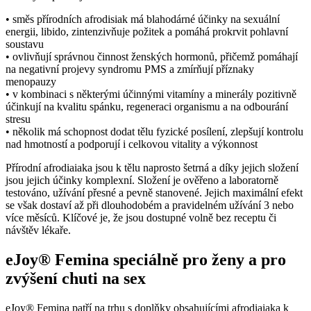
• směs přírodních afrodisiak má blahodárné účinky na sexuální
energii, libido, zintenzivňuje požitek a pomáhá prokrvit pohlavní
soustavu
• ovlivňují správnou činnost ženských hormonů, přičemž pomáhají
na negativní projevy syndromu PMS a zmírňují příznaky
menopauzy
• v kombinaci s některými účinnými vitamíny a minerály pozitivně
účinkují na kvalitu spánku, regeneraci organismu a na odbourání
stresu
• několik má schopnost dodat tělu fyzické posílení, zlepšují kontrolu
nad hmotností a podporují i celkovou vitality a výkonnost
Přírodní afrodiaiaka jsou k tělu naprosto šetrná a díky jejich složení
jsou jejich účinky komplexní. Složení je ověřeno a laboratorně
testováno, užívání přesné a pevně stanovené. Jejich maximální efekt
se však dostaví až při dlouhodobém a pravidelném užívání 3 nebo
více měsíců. Klíčové je, že jsou dostupné volně bez receptu či
návštěv lékaře.
eJoy® Femina speciálně pro ženy a pro
zvýšení chuti na sex
eJoy® Femina patří na trhu s doplňky obsahujícími afrodiaiaka k