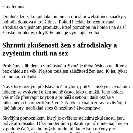
ejoy femina
Doplněk lze zakoupit také online na oficiální webstránce značky v
pohodlí domova a to již dnes. Pokud hledáte koncentrovaná
afrodisiaka v jednom produktu, které pomohou na libido i na další
ženské problémy, eJoy® Femina je vynikající volba!
Shrnutí zkušeností žen s afrodisiaky a
zvýšením chuti na sex
Problémy s libidem a v milostném životě je třeba řešit co nejdříve a
bez ohledu na věk. Nejsou totiž jen záležitostí žen nad 40 let, týkat
se mohou i mladší.
Navzdory různým představám či mýtům, potíže s nízkým sexuálním
libidem se vyskytují u žen stejně často, jako u mužů. Jeho pokles
vás může překvapit kdykoli a přináší s sebou i další obtíže v
milostném či partnerském životě. Navíc sexuální zdraví ovlivňují i
jiné faktory, například stres či nezdravá životospráva.
Skvělým pomocníkem, který je ověřeno staletími zkušeností, jsou
právě afrodisiaka. Díky modernímu pokroku je už umíte najít nejen
v podobě čajů, ale hotových produktů, které jsou určeny pro