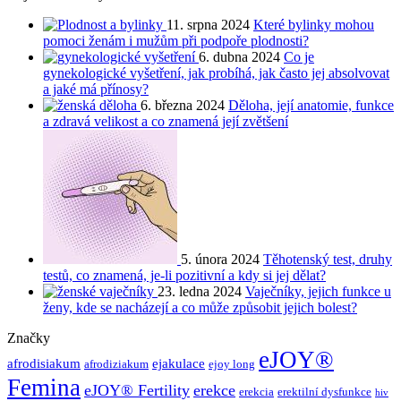
11. srpna 2024
Které bylinky mohou
pomoci ženám i mužům při podpoře plodnosti?
6. dubna 2024
Co je
gynekologické vyšetření, jak probíhá, jak často jej absolvovat
a jaké má přínosy?
6. března 2024
Děloha, její anatomie, funkce
a zdravá velikost a co znamená její zvětšení
5. února 2024
Těhotenský test, druhy
testů, co znamená, je-li pozitivní a kdy si jej dělat?
23. ledna 2024
Vaječníky, jejich funkce u
ženy, kde se nacházejí a co může způsobit jejich bolest?
Značky
eJOY®
afrodisiakum
ejakulace
afrodiziakum
ejoy long
Femina
eJOY® Fertility
erekce
erekcia
erektilní dysfunkce
hiv