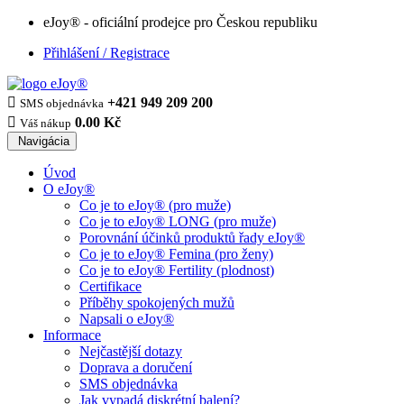
eJoy® - oficiální prodejce pro Českou republiku
Přihlášení / Registrace

+421 949 209 200
SMS objednávka

0.00 Kč
Váš nákup
Navigácia
Úvod
O eJoy®
Co je to eJoy® (pro muže)
Co je to eJoy® LONG (pro muže)
Porovnání účinků produktů řady eJoy®
Co je to eJoy® Femina (pro ženy)
Co je to eJoy® Fertility (plodnost)
Certifikace
Příběhy spokojených mužů
Napsali o eJoy®
Informace
Nejčastější dotazy
Doprava a doručení
SMS objednávka
Jak vypadá diskrétní balení?