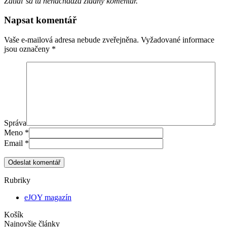
Zatiaľ sa tu nenachádza žiadny komentár.
Napsat komentář
Vaše e-mailová adresa nebude zveřejněna.
Vyžadované informace
jsou označeny
*
Správa
Meno
*
Email
*
Odeslat komentář
Rubriky
eJOY magazín
Košík
Najnovšie články