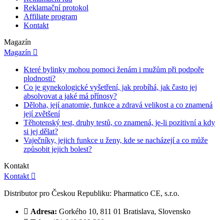
Reklamační protokol
Affiliate program
Kontakt
Magazín
Magazín

Které bylinky mohou pomoci ženám i mužům při podpoře
plodnosti?
Co je gynekologické vyšetření, jak probíhá, jak často jej
absolvovat a jaké má přínosy?
Děloha, její anatomie, funkce a zdravá velikost a co znamená
její zvětšení
Těhotenský test, druhy testů, co znamená, je-li pozitivní a kdy
si jej dělat?
Vaječníky, jejich funkce u ženy, kde se nacházejí a co může
způsobit jejich bolest?
Kontakt
Kontakt

Distributor pro Českou Republiku: Pharmatico CE, s.r.o.

Adresa:
Gorkého 10, 811 01 Bratislava, Slovensko