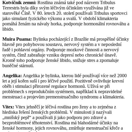
Kotvičník zemní:
Rostlina známá také pod názvem Tribulus
Terrestris byla díky svým léčivým účinkům využívána již ve
starověké Číně. V 80. letech 20. století používali Tribulus sportovci
jako simulant fyzického výkonu a svalů. V období klimakteria
pomáhá ženám na návaly horka, podporuje hormonální rovnováhu a
libido.
Muira Puama:
Bylinka pocházející z Brazílie má prospěšné účinky
hlavně pro pohybovou soustavu, nervový systém a v neposlední
řadě i pohlavní orgány. Podporuje mozkové činnosti a nervový
systém, čímž zabraňuje vzniku depresí nebo chronické únavě.
Kromě toho podporuje ženské libido, snižuje stres a zpomaluje
buněčné stárnutí.
Angelika:
Angelika je bylinka, kterou lidé používají více než 2000
let a její kořen suší i pro léčivé použití. Pozitivně ovlivňuje krevní
oběh i stimulaci přirozené regulace hormonů. Užívá se při
problémech s reprodukčním systémem, například k nepravidelné
menstruaci a projevům premenstruačního syndromu a klimakteria.
Vitex:
Vitex jehněčí je léčivá rostlina pro ženy a to zejména z
hlediska řešení ženských problémů. V minulosti ji nazývali
„mnišský pepř“ a používali ji jako podporu pro zdravé a
bezproblémové těhotenství. Rostlina má blahodárné účinky na
ženské hormony, jejich rovnováhu, zmírňuje menstruační křeče a