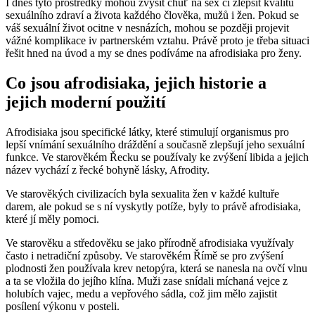
I dnes tyto prostředky mohou zvýšit chuť na sex či zlepšit kvalitu
sexuálního zdraví a života každého člověka, mužů i žen. Pokud se
váš sexuální život ocitne v nesnázích, mohou se později projevit
vážné komplikace iv partnerském vztahu. Právě proto je třeba situaci
řešit hned na úvod a my se dnes podíváme na afrodisiaka pro ženy.
Co jsou afrodisiaka, jejich historie a
jejich moderní použití
Afrodisiaka jsou specifické látky, které stimulují organismus pro
lepší vnímání sexuálního dráždění a současně zlepšují jeho sexuální
funkce. Ve starověkém Řecku se používaly ke zvýšení libida a jejich
název vychází z řecké bohyně lásky, Afrodity.
Ve starověkých civilizacích byla sexualita žen v každé kultuře
darem, ale pokud se s ní vyskytly potíže, byly to právě afrodisiaka,
které jí měly pomoci.
Ve starověku a středověku se jako přírodně afrodisiaka využívaly
často i netradiční způsoby. Ve starověkém Římě se pro zvýšení
plodnosti žen používala krev netopýra, která se nanesla na ovčí vlnu
a ta se vložila do jejího klína. Muži zase snídali míchaná vejce z
holubích vajec, medu a vepřového sádla, což jim mělo zajistit
posílení výkonu v posteli.