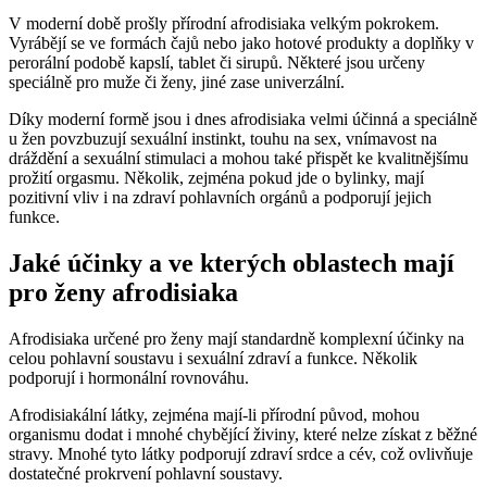
V moderní době prošly přírodní afrodisiaka velkým pokrokem.
Vyrábějí se ve formách čajů nebo jako hotové produkty a doplňky v
perorální podobě kapslí, tablet či sirupů. Některé jsou určeny
speciálně pro muže či ženy, jiné zase univerzální.
Díky moderní formě jsou i dnes afrodisiaka velmi účinná a speciálně
u žen povzbuzují sexuální instinkt, touhu na sex, vnímavost na
dráždění a sexuální stimulaci a mohou také přispět ke kvalitnějšímu
prožití orgasmu. Několik, zejména pokud jde o bylinky, mají
pozitivní vliv i na zdraví pohlavních orgánů a podporují jejich
funkce.
Jaké účinky a ve kterých oblastech mají
pro ženy afrodisiaka
Afrodisiaka určené pro ženy mají standardně komplexní účinky na
celou pohlavní soustavu i sexuální zdraví a funkce. Několik
podporují i hormonální rovnováhu.
Afrodisiakální látky, zejména mají-li přírodní původ, mohou
organismu dodat i mnohé chybějící živiny, které nelze získat z běžné
stravy. Mnohé tyto látky podporují zdraví srdce a cév, což ovlivňuje
dostatečné prokrvení pohlavní soustavy.