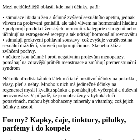
Mezi nejdůležitější oblasti, kde mají účinky, patří:
• stimulace libida u žen a účinné zvýšení sexuálního apetitu, jednak
vlivem na prokrvení genitálií, ale také vlivem na hormonální hladinu
• podporují produkci ženských hormonů z kategorie estrogenů nebo
účinkují na estrogenové recepty a tak udržují hormonální rovnováhu
• stimulují prokrvení pohlavní soustavy, což zvyšuje vzrušivost na
sexuální dráždění, zároveň podporují činnost Skeneho žláz a
zvlhčení pochvy.
• některé jsou účinné i proti negativním projevům menopauzy,
pomáhají na zdravější průběh menstruace a zmírňují premenstruační
syndrom
Několik afrodisiakálních látek má také pozitivní účinky na pokožku,
vlasy, pleť a nehty. Mnoho z nich má jedinečné účinky na
regeneraci mysli i kvalitu spánku a pomáhají při vyčerpání a duševní
nerovnováze. V případě, že jsou obsaženy v bylinkách či
potravinách, mohou být obohaceny minerály a vitamíny, což jejich
účinky znásobí.
Formy? Kapky, čaje, tinktury, pilulky,
parfémy i do koupele