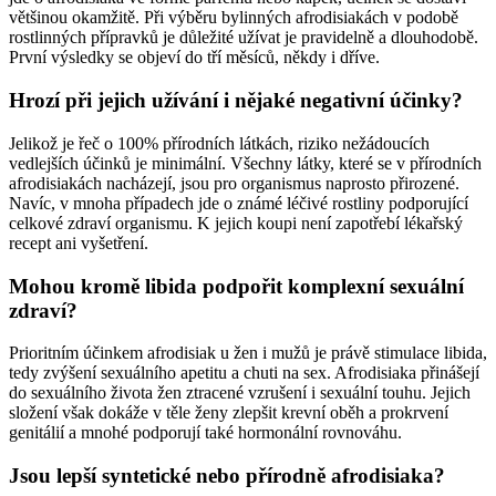
většinou okamžitě. Při výběru bylinných afrodisiakách v podobě
rostlinných přípravků je důležité užívat je pravidelně a dlouhodobě.
První výsledky se objeví do tří měsíců, někdy i dříve.
Hrozí při jejich užívání i nějaké negativní účinky?
Jelikož je řeč o 100% přírodních látkách, riziko nežádoucích
vedlejších účinků je minimální. Všechny látky, které se v přírodních
afrodisiakách nacházejí, jsou pro organismus naprosto přirozené.
Navíc, v mnoha případech jde o známé léčivé rostliny podporující
celkové zdraví organismu. K jejich koupi není zapotřebí lékařský
recept ani vyšetření.
Mohou kromě libida podpořit komplexní sexuální
zdraví?
Prioritním účinkem afrodisiak u žen i mužů je právě stimulace libida,
tedy zvýšení sexuálního apetitu a chuti na sex. Afrodisiaka přinášejí
do sexuálního života žen ztracené vzrušení i sexuální touhu. Jejich
složení však dokáže v těle ženy zlepšit krevní oběh a prokrvení
genitálií a mnohé podporují také hormonální rovnováhu.
Jsou lepší syntetické nebo přírodně afrodisiaka?