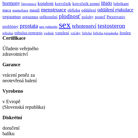
hormony
libido
kondom
kotvičník
kotvičník zemní
lubrikant
Impotence
menstruace
oddálení ejakulace
maca
masáž
obřízka
oddálení
masturbace
plodnosť
orgasmus
orgazmus
otěhotnění
polohy
posteľ
Prezervativ
sex
testosteron
prostata
tehotenství
problémy
saw palmetto
tribulus terrestris
vzrušení
ženšen
tribulus
vodnár
vzťahy
řeřicha
řeřicha peruánska
Certifikace
Úřadem veřejného
zdravotnictví
Garance
vrácení peněz za
neotevřená balení
Vyrobeno
v Evropě
(Slovenská republika)
Diskrétní
doručení
balíku