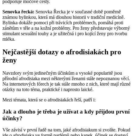
podporuje močové cesty.
Senovka řecká:
Senovka Řecka je v současné době poměrně
známou bylinkou, která má dlouhou historii v tradiční medicíně.
Bylinka dokáže pomoci při trávicích problémech, pomáhá proti
zánětům v těle a na kožní problémy. Pro ženy představuje výborný
stimulant sexuální touhy a je užitečná i pro kojící ženy pro tvorbu
mléka.
Nejčastější dotazy o afrodisiakách pro
ženy
Navzdory svým jedinečným účinkům a vysoké popularitě jsou
přírodní afrodisiaka mezi některými ženami stále nepoznanou věcí.
Na internetových fórech je tak stále mnoho z nich, které mají různé
otázky na toto téma, praktické i naprosto laické.
Mezi témata, která se o afrodisiakách řeší, patří i:
Jak a dlouho je třeba je užívat a kdy přijdou první
účinky?
Vše závisí v první řadě na tom, jaké afrodisiakum si zvolíte. Pokud
jde o afrodisiaka ve formě parfémů nebo kapek, účinek se dostaví