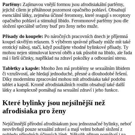
Parfémy:
Zajímavou vnější formou jsou afrodisiakální parfémy,
jejichž cílem je přitáhnout pozornost opačného pohlaví. Obsahují
esenciální látky, zejména účinné feromony, které reagují s receptory
opačného pohlaví a stimulují libido. Feromonové parfémy jsou dle
složení speciálně určeny buď pro ženy nebo muže.
Přísady do koupele:
Po náročných pracovních dnech je příjemná
koupel skvělým relaxem. S výběrem správné přísady může mít také
erotický náboj, stačí, když použijete vhodné bylinkové přísady. Ty
mohou nejen stimulovat krevní oběh a tak působit na libido, ale řada
má i širší účinky, například na zdraví pokožky a odbourání stresu.
Tabletky a kapsle:
Mnoho žen má problémy se sexuálním libidem
či vzrušivostí, ale hledají jednoduché, přesné a dlouhodobé řešení.
Díky modernímu zpracování mohou mít afrodisiaka také podobu
tablet a kapslí. Kromě afrodisiakálních rostlin obsahují také další
látky a komplexně pomáhají na sexuální zdraví i jeho funkce.
Které bylinky jsou nejsilnější než
afrodisiaka pro ženy
Nejúčinnější přírodní afrodisiakum jsou jednoznačné bylinky, neboť
neovlivňují pouze sexuální zdraví a mají velmi bohaté složení z
pohledu přírodních účinných látek. Několik přitom pomáhají i na