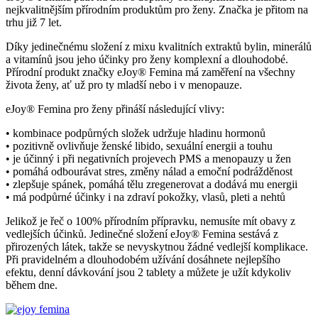
nejkvalitnějším přírodním produktům pro ženy. Značka je přitom na
trhu již 7 let.
Díky jedinečnému složení z mixu kvalitních extraktů bylin, minerálů
a vitamínů jsou jeho účinky pro ženy komplexní a dlouhodobé.
Přírodní produkt značky eJoy® Femina má zaměření na všechny
života ženy, ať už pro ty mladší nebo i v menopauze.
eJoy® Femina pro ženy přináší následující vlivy:
• kombinace podpůrných složek udržuje hladinu hormonů
• pozitivně ovlivňuje ženské libido, sexuální energii a touhu
• je účinný i při negativních projevech PMS a menopauzy u žen
• pomáhá odbourávat stres, změny nálad a emoční podrážděnost
• zlepšuje spánek, pomáhá tělu zregenerovat a dodává mu energii
• má podpůrné účinky i na zdraví pokožky, vlasů, pleti a nehtů
Jelikož je řeč o 100% přírodním přípravku, nemusíte mít obavy z
vedlejších účinků. Jedinečné složení eJoy® Femina sestává z
přirozených látek, takže se nevyskytnou žádné vedlejší komplikace.
Při pravidelném a dlouhodobém užívání dosáhnete nejlepšího
efektu, denní dávkování jsou 2 tablety a můžete je užít kdykoliv
během dne.