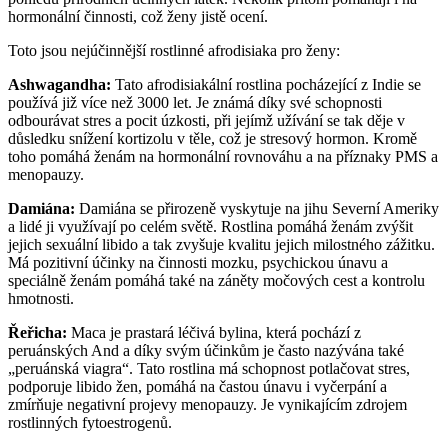
hormonální činnosti, což ženy jistě ocení.
Toto jsou nejúčinnější rostlinné afrodisiaka pro ženy:
Ashwagandha:
Tato afrodisiakální rostlina pocházející z Indie se
používá již více než 3000 let. Je známá díky své schopnosti
odbourávat stres a pocit úzkosti, při jejímž užívání se tak děje v
důsledku snížení kortizolu v těle, což je stresový hormon. Kromě
toho pomáhá ženám na hormonální rovnováhu a na příznaky PMS a
menopauzy.
Damiána:
Damiána se přirozeně vyskytuje na jihu Severní Ameriky
a lidé ji využívají po celém světě. Rostlina pomáhá ženám zvýšit
jejich sexuální libido a tak zvyšuje kvalitu jejich milostného zážitku.
Má pozitivní účinky na činnosti mozku, psychickou únavu a
speciálně ženám pomáhá také na záněty močových cest a kontrolu
hmotnosti.
Řeřicha:
Maca je prastará léčivá bylina, která pochází z
peruánských And a díky svým účinkům je často nazývána také
„peruánská viagra“. Tato rostlina má schopnost potlačovat stres,
podporuje libido žen, pomáhá na častou únavu i vyčerpání a
zmírňuje negativní projevy menopauzy. Je vynikajícím zdrojem
rostlinných fytoestrogenů.