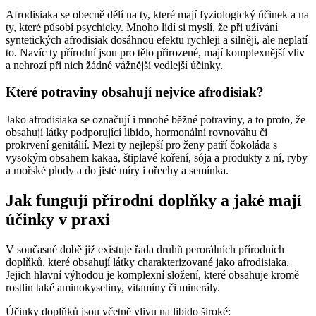
Afrodisiaka se obecně dělí na ty, které mají fyziologický účinek a na
ty, které působí psychicky. Mnoho lidí si myslí, že při užívání
syntetických afrodisiak dosáhnou efektu rychleji a silněji, ale neplatí
to. Navíc ty přírodní jsou pro tělo přirozené, mají komplexnější vliv
a nehrozí při nich žádné vážnější vedlejší účinky.
Které potraviny obsahují nejvíce afrodisiak?
Jako afrodisiaka se označují i mnohé běžné potraviny, a to proto, že
obsahují látky podporující libido, hormonální rovnováhu či
prokrvení genitálií. Mezi ty nejlepší pro ženy patří čokoláda s
vysokým obsahem kakaa, štiplavé koření, sója a produkty z ní, ryby
a mořské plody a do jisté míry i ořechy a semínka.
Jak fungují přírodní doplňky a jaké mají
účinky v praxi
V současné době již existuje řada druhů perorálních přírodních
doplňků, které obsahují látky charakterizované jako afrodisiaka.
Jejich hlavní výhodou je komplexní složení, které obsahuje kromě
rostlin také aminokyseliny, vitamíny či minerály.
Účinky doplňků jsou včetně vlivu na libido široké: