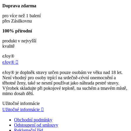
Doprava zdarma
pro více než 1 balení
přes Zásilkovnu
100% přírodní
produkt v nejvyšší
kvalitě
eJoy®
eJoy®

eJoy® je doplněk stravy určen pouze osobám ve věku nad 18 let.
Není vhodný pro osoby trpící na srdečně-cévní onemocnění a
těhotné ženy, také se nesmí používat jako náhrada pestré stravy.
Výrobek skladujte při pokojové teplotě, na suchém a tmavém místě,
mimo dosah dětí.
Užitočné informácie
Užitočné informácie

Obchodní podmínky
Odstoupení od smlouvy
Reklamační řád