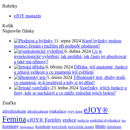
Rubriky
eJOY magazín
Košík
Najnovšie články
11. srpna 2024
Které bylinky mohou
pomoci ženám i mužům při podpoře plodnosti?
6. dubna 2024
Co je
gynekologické vyšetření, jak probíhá, jak často jej absolvovat
a jaké má přínosy?
6. března 2024
Děloha, její anatomie, funkce
a zdravá velikost a co znamená její zvětšení
5. února 2024
Těhotenský test, druhy testů,
co znamená, je-li pozitivní a kdy si jej dělat?
23. ledna 2024
Vaječníky, jejich funkce u
ženy, kde se nacházejí a co může způsobit jejich bolest?
Značky
eJOY®
afrodisiakum
ejakulace
afrodiziakum
ejoy long
Femina
eJOY® Fertility
erekce
erekcia
erektilní dysfunkce
hiv
hormony
libido
kondom
kotvičník
kotvičník zemní
lubrikant
Impotence