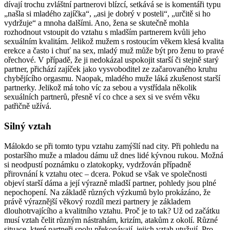
dívají trochu zvláštní partnerovi blízcí, setkává se is komentáři typu
„našla si mladého zajíčka“, „asi je dobrý v posteli“, „určitě si ho
vydržuje“ a mnoha dalšími. Ano, žena se skutečně mohla
rozhodnout vstoupit do vztahu s mladším partnerem kvůli jeho
sexuálním kvalitám. Jelikož mužem s rostoucím věkem klesá kvalita
erekce a často i chuť na sex, mladý muž může být pro ženu to pravé
ořechové. V případě, že ji nedokázal uspokojit starší či stejně starý
partner, přichází zajíček jako vysvoboditel ze začarovaného kruhu
chybějícího orgasmu. Naopak, mladého muže láká zkušenost starší
partnerky. Jelikož má toho víc za sebou a vystřídala několik
sexuálních partnerů, přesně ví co chce a sex si ve svém věku
patřičně užívá.
Silný vztah
Málokdo se při tomto typu vztahu zamýšlí nad city. Při pohledu na
postaršího muže a mladou dámu už dnes lidé kývnou rukou. Možná
si neodpustí poznámku o zlatokopky, vydržován případně
přirovnání k vztahu otec – dcera. Pokud se však ve společnosti
objeví starší dáma a její výrazně mladší partner, pohledy jsou plné
nepochopení. Na základě různých výzkumů bylo prokázáno, že
právě výraznější věkový rozdíl mezi partnery je základem
dlouhotrvajícího a kvalitního vztahu. Proč je to tak? Už od začátku
musí vztah čelit různým nástrahám, krizím, atakům z okolí. Různé
situace, které partneři spolu překonávají, jejich vztah utužují. Pro