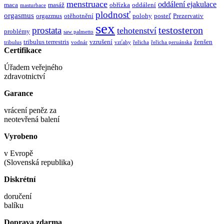
menstruace
oddálení ejakulace
maca
masáž
obřízka
oddálení
masturbace
plodnosť
orgasmus
orgazmus
otěhotnění
polohy
posteľ
Prezervativ
sex
testosteron
prostata
tehotenství
problémy
saw palmetto
tribulus terrestris
vzrušení
ženšen
tribulus
vodnár
vzťahy
řeřicha
řeřicha peruánska
Certifikace
Úřadem veřejného
zdravotnictví
Garance
vrácení peněz za
neotevřená balení
Vyrobeno
v Evropě
(Slovenská republika)
Diskrétní
doručení
balíku
Doprava zdarma