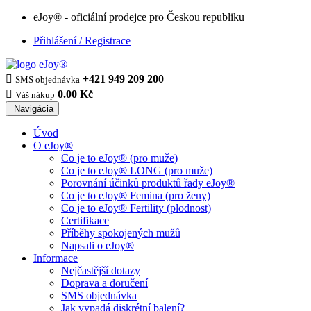
eJoy® - oficiální prodejce pro Českou republiku
Přihlášení / Registrace

+421 949 209 200
SMS objednávka

0.00 Kč
Váš nákup
Navigácia
Úvod
O eJoy®
Co je to eJoy® (pro muže)
Co je to eJoy® LONG (pro muže)
Porovnání účinků produktů řady eJoy®
Co je to eJoy® Femina (pro ženy)
Co je to eJoy® Fertility (plodnost)
Certifikace
Příběhy spokojených mužů
Napsali o eJoy®
Informace
Nejčastější dotazy
Doprava a doručení
SMS objednávka
Jak vypadá diskrétní balení?