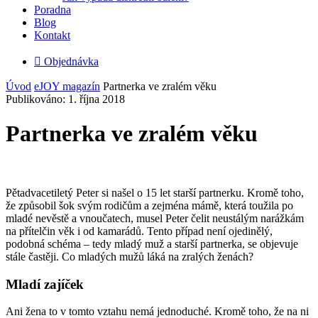
Poradna
Blog
Kontakt

Objednávka
Úvod
eJOY magazín
Partnerka ve zralém věku
Publikováno: 1. října 2018
Partnerka ve zralém věku
Pětadvacetiletý Peter si našel o 15 let starší partnerku. Kromě toho,
že způsobil šok svým rodičům a zejména mámě, která toužila po
mladé nevěstě a vnoučatech, musel Peter čelit neustálým narážkám
na přítelčin věk i od kamarádů. Tento případ není ojedinělý,
podobná schéma – tedy mladý muž a starší partnerka, se objevuje
stále častěji. Co mladých mužů láká na zralých ženách?
Mladí zajíček
Ani žena to v tomto vztahu nemá jednoduché. Kromě toho, že na ni