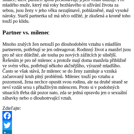
mladého muže, který má roky bezhlavého si užívání života za
sebou, jsou ženy v jeho věku nezajímavé, poblázněné, mají vysoké
nároky. Starší partnerka už má něco odžité, je zkušená a kromě toho
touží po klidu.
Partner vs. milenec
Mnoho zralých žen netouží po dlouhodobém vztahu s mladším
partnerem, potřebují se jen odreagovat. Rodinný život a manžel jsou
pro ně sice důležité, ale touha po nových zážitcích je silnější.
Řešením je pro ně milenec a protože mají doma manžela přibližně
ve svém věku, potřebují někoho akčnějšího, výrazně mladšího.
Často se však stává, že milenec se do ženy zamiluje a vzniká
začarovaný kruh plný problémů. Milenec touží po vztahu a
pozornosti, žena nechce opustit svou rodinu, ale na druhé straně se
neví vzdát sexu s přitažlivým milencem. Proto si v podobných
situacích třeba dát pozor nato, zda se jedná opravdu jen o sexuální
zábavky nebo o dlouhotrvající vztah.
Zdieľajte:
Facebook