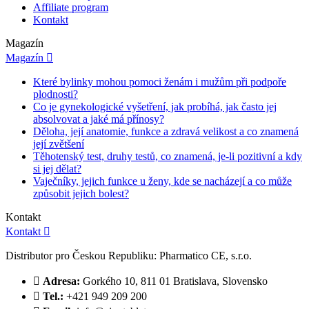
Affiliate program
Kontakt
Magazín
Magazín

Které bylinky mohou pomoci ženám i mužům při podpoře
plodnosti?
Co je gynekologické vyšetření, jak probíhá, jak často jej
absolvovat a jaké má přínosy?
Děloha, její anatomie, funkce a zdravá velikost a co znamená
její zvětšení
Těhotenský test, druhy testů, co znamená, je-li pozitivní a kdy
si jej dělat?
Vaječníky, jejich funkce u ženy, kde se nacházejí a co může
způsobit jejich bolest?
Kontakt
Kontakt

Distributor pro Českou Republiku: Pharmatico CE, s.r.o.

Adresa:
Gorkého 10, 811 01 Bratislava, Slovensko

Tel.:
+421 949 209 200