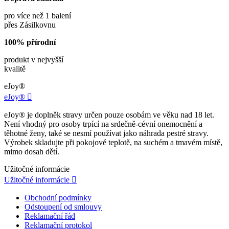
pro více než 1 balení
přes Zásilkovnu
100% přírodní
produkt v nejvyšší
kvalitě
eJoy®
eJoy®

eJoy® je doplněk stravy určen pouze osobám ve věku nad 18 let.
Není vhodný pro osoby trpící na srdečně-cévní onemocnění a
těhotné ženy, také se nesmí používat jako náhrada pestré stravy.
Výrobek skladujte při pokojové teplotě, na suchém a tmavém místě,
mimo dosah dětí.
Užitočné informácie
Užitočné informácie

Obchodní podmínky
Odstoupení od smlouvy
Reklamační řád
Reklamační protokol