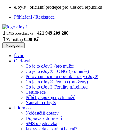
eJoy® - oficiální prodejce pro Českou republiku
Přihlášení / Registrace

+421 949 209 200
SMS objednávka

0.00 Kč
Váš nákup
Navigácia
Úvod
O eJoy®
Co je to eJoy® (pro muže)
Co je to eJoy® LONG (pro muže)
Porovnání účinků produktů řady eJoy®
Co je to eJoy® Femina (pro ženy)
Co je to eJoy® Fertility (plodnost)
Certifikace
Příběhy spokojených mužů
Napsali o eJoy®
Informace
Nejčastější dotazy
Doprava a doručení
SMS objednávka
Jak vypadá diskrétní balení?