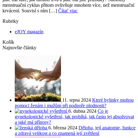
menstruační cyklus přitom ovlivňuje mnohem více, než menstruační
krvácení. Souvisí s ním […]
Čítať viac
Rubriky
eJOY magazín
Košík
Najnovšie články
11. srpna 2024
Které bylinky mohou
pomoci ženám i mužům při podpoře plodnosti?
6. dubna 2024
Co je
gynekologické vyšetření, jak probíhá, jak často jej absolvovat
a jaké má přínosy?
6. března 2024
Děloha, její anatomie, funkce
a zdravá velikost a co znamená její zvětšení