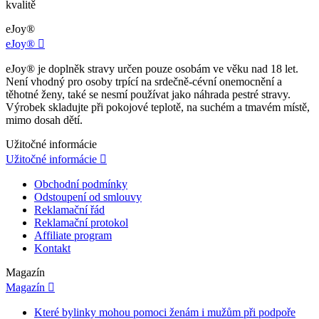
kvalitě
eJoy®
eJoy®

eJoy® je doplněk stravy určen pouze osobám ve věku nad 18 let.
Není vhodný pro osoby trpící na srdečně-cévní onemocnění a
těhotné ženy, také se nesmí používat jako náhrada pestré stravy.
Výrobek skladujte při pokojové teplotě, na suchém a tmavém místě,
mimo dosah dětí.
Užitočné informácie
Užitočné informácie

Obchodní podmínky
Odstoupení od smlouvy
Reklamační řád
Reklamační protokol
Affiliate program
Kontakt
Magazín
Magazín

Které bylinky mohou pomoci ženám i mužům při podpoře