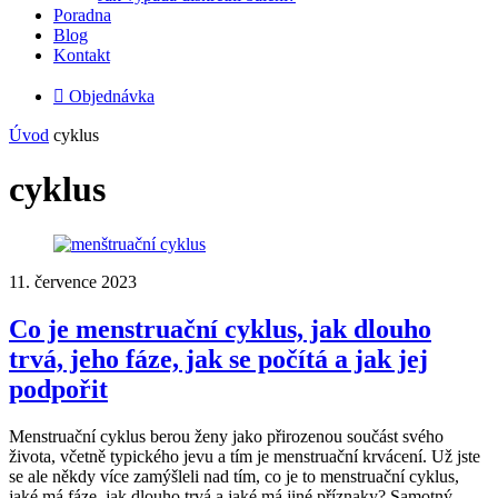
Poradna
Blog
Kontakt

Objednávka
Úvod
cyklus
cyklus
11. července 2023
Co je menstruační cyklus, jak dlouho
trvá, jeho fáze, jak se počítá a jak jej
podpořit
Menstruační cyklus berou ženy jako přirozenou součást svého
života, včetně typického jevu a tím je menstruační krvácení. Už jste
se ale někdy více zamýšleli nad tím, co je to menstruační cyklus,
jaké má fáze, jak dlouho trvá a jaké má jiné příznaky? Samotný