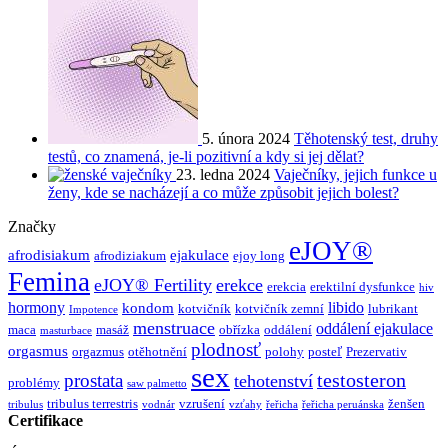
5. února 2024
Těhotenský test, druhy
testů, co znamená, je-li pozitivní a kdy si jej dělat?
23. ledna 2024
Vaječníky, jejich funkce u
ženy, kde se nacházejí a co může způsobit jejich bolest?
Značky
eJOY®
afrodisiakum
ejakulace
afrodiziakum
ejoy long
Femina
eJOY® Fertility
erekce
erekcia
erektilní dysfunkce
hiv
hormony
libido
kondom
kotvičník
kotvičník zemní
lubrikant
Impotence
menstruace
oddálení ejakulace
maca
masáž
obřízka
oddálení
masturbace
plodnosť
orgasmus
orgazmus
otěhotnění
polohy
posteľ
Prezervativ
sex
testosteron
prostata
tehotenství
problémy
saw palmetto
tribulus terrestris
vzrušení
ženšen
tribulus
vodnár
vzťahy
řeřicha
řeřicha peruánska
Certifikace