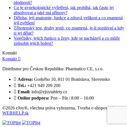
plodnosti?
Co je gynekologické vyšetření, jak probíhá, jak často jej
absolvovat a jaké má přínosy?
Děloha, její anatomie, funkce a zdravá velikost a co znamená
její zvětšení
Těhotenský test, druhy testů, co znamená, je-li pozitivní a kdy
si jej dělat?
Vaječníky, jejich funkce u ženy, kde se nacházejí a co může
způsobit jejich bolest?
Kontakt
Kontakt

Distributor pro Českou Republiku: Pharmatico CE, s.r.o.

Adresa:
Gorkého 10, 811 01 Bratislava, Slovensko

Tel.:
+421 949 209 200

Email:
info@ejoytablety.cz

Online podpora:
Pon – Pát / 8:00 – 16:00
©2026 eJoy®, všechna práva vyhrazena,
Tvorba e-shopov od
WEBHELP.sk