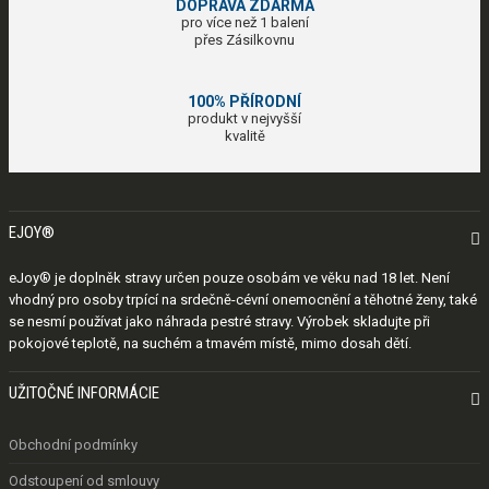
DOPRAVA ZDARMA
pro více než 1 balení
přes Zásilkovnu
100% PŘÍRODNÍ
produkt v nejvyšší
kvalitě
EJOY®

eJoy® je doplněk stravy určen pouze osobám ve věku nad 18 let. Není
vhodný pro osoby trpící na srdečně-cévní onemocnění a těhotné ženy, také
se nesmí používat jako náhrada pestré stravy. Výrobek skladujte při
pokojové teplotě, na suchém a tmavém místě, mimo dosah dětí.
UŽITOČNÉ INFORMÁCIE

Obchodní podmínky
Odstoupení od smlouvy