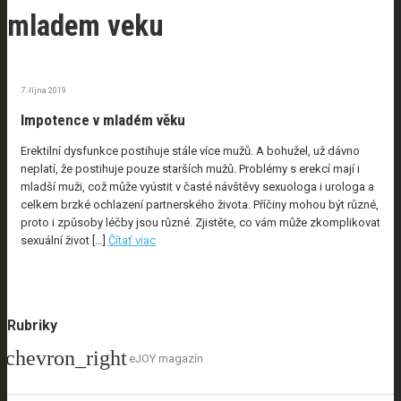
mladem veku
7. října 2019
Impotence v mladém věku
Erektilní dysfunkce postihuje stále více mužů. A bohužel, už dávno
neplatí, že postihuje pouze starších mužů. Problémy s erekcí mají i
mladší muži, což může vyústit v časté návštěvy sexuologa i urologa a
celkem brzké ochlazení partnerského života. Příčiny mohou být různé,
proto i způsoby léčby jsou různé. Zjistěte, co vám může zkomplikovat
sexuální život […]
Čítať viac
Rubriky
eJOY magazín