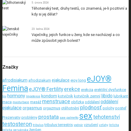
5. února 2024
Těhotenský test, druhy testů, co znamená, je-li pozitivní a
kdy si jej dělat?
23. ledna 2024
Vaječníky, jejich funkce u ženy, kde se nacházejí a co
může způsobit jejich bolest?
Značky
eJOY®
afrodisiakum
ejakulace
afrodiziakum
ejoy long
Femina
eJOY® Fertility
erekce
erekcia
erektilní dysfunkce
hormony
libido
kondom
kotvičník
kotvičník zemní
lubrikant
hiv
Impotence
menstruace
oddálení
maca
masáž
obřízka
oddálení
masturbace
plodnosť
ejakulace
orgasmus
orgazmus
otěhotnění
polohy
posteľ
sex
prostata
tehotenství
Prezervativ
problémy
saw palmetto
testosteron
tribulus terrestris
vzrušení
tribulus
vodnár
vzťahy
řeřicha
ženšen
řeřicha peruánska