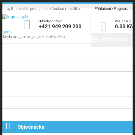
eJoy® - oficiální prodejce pro Českou republiku
Přihlášení / Registrace

SMS objednávka
Váš nákup

+421 949 209 200
0.00 Kč
ÚVOD
MLADEM VEKU
NAVIGÁCIA
Úvod
O eJoy®
Informace
Poradna
Blog
Kontakt

Objednávka