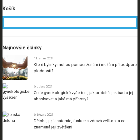
Košík
Najnovšie články
11. srpna 2024
Které bylinky mohou pomoci ženám i mužům při podpoře
plodnosti?
6. dubna 2024
Co je gynekologické vyšetření, jak probíhá, jak často jej
absolvovat a jaké má přínosy?
6. března 2024
Děloha, její anatomie, funkce a zdravá velikost a co
znamená její zvětšení