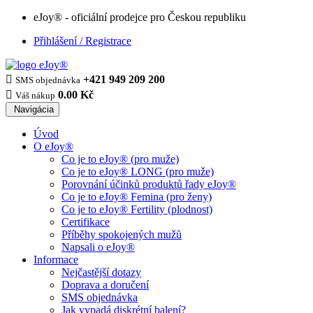
eJoy® - oficiální prodejce pro Českou republiku
Přihlášení / Registrace

+421 949 209 200
SMS objednávka

0.00 Kč
Váš nákup
Navigácia
Úvod
O eJoy®
Co je to eJoy® (pro muže)
Co je to eJoy® LONG (pro muže)
Porovnání účinků produktů řady eJoy®
Co je to eJoy® Femina (pro ženy)
Co je to eJoy® Fertility (plodnost)
Certifikace
Příběhy spokojených mužů
Napsali o eJoy®
Informace
Nejčastější dotazy
Doprava a doručení
SMS objednávka
Jak vypadá diskrétní balení?