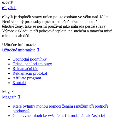
eJoy®
eJoy®

eJoy® je doplněk stravy určen pouze osobám ve věku nad 18 let.
Není vhodný pro osoby trpící na srdečně-cévní onemocnění a
těhotné ženy, také se nesmí používat jako náhrada pestré stravy.
Výrobek skladujte při pokojové teplotě, na suchém a tmavém místě,
mimo dosah dětí.
Užitočné informácie
Užitočné informácie

Obchodní podmínky
Odstoupení od smlouvy
Reklamační řád
Reklamační protokol
Affiliate program
Kontakt
Magazín
Magazín

Které bylinky mohou pomoci ženám i mužům při podpoře
plodnosti?
Co je gynekologické vyšetření, jak probíhá, jak často jej