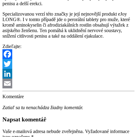
penisu a delší erekci.
Specializovanou verzí této značky je její nejnovější produkt eJoy
LONG®. I v tomto případě jde o perorální tablety pro muže, které
kromě aminokyselin či afrodiziakálních rostlin obsahují výtažek z
asijského ženšenu. Ten pomáhá k uklidnění nervové soustavy,
snížení citlivosti penisu a také na oddálení ejakulace.
Zdieľajte:
Facebook
Twitter
LinkedIn
Email
Komentáre
Zatiaľ sa tu nenachádza žiadny komentár.
Napsat komentář
Vaše e-mailová adresa nebude zveřejněna.
Vyžadované informace
jsou označeny
*