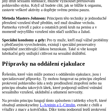
jiný druh sexuální stimulace, můžete vyzkoušet přerušování
pohlavního styku. Když už budete cítit, jak se blížíte k orgasmu,
zastavte veškeré aktivity a dopřejte svému penisu pauzu.
Metoda Masters-Johnson:
Principem této techniky je jednoduché
přerušení vzrušení těsně předtím, než muž dosáhne vrcholu.
Partnerka vytvoří z palce a ostatních prstů kruh na penisu a v
momentě nejvyššího vzrušení ním stlačí uzdičku a žalud.
Speciální kondomy a gely:
Pro ty muže, kteří mají vážné problémy
s předčasným vyvrcholením, existují i ​​speciální prezervativy
napuštěné znecitlivující látkou benzokain. Také si víte koupit
lubrikační gely snižující citlivost na sexuální dráždění.
Přípravky na oddálení ejakulace
Řešením, které vám může pomoci s oddálením ejakulace, jsou i
specializované přípravky. Ty mohou fungovat na principu zlepšení
prokrvení pohlavního údu a tedy prodloužení ztopoření nebo na
principu obsahu takových látek, které podporují snížení vnímání
sexuálního vzrušení, uklidnění a utlumení nervozity.
Na prvním principu fungují tímto způsobem i tabletky eJoy®, které
obsahují aminokyseliny
L-Arginin a L-Citrulin
, extrakt z chilli a
výtažky z macy a kotvičníku. Díky tomu podporují lepší prokrvení