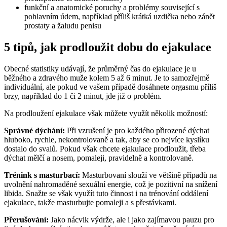
funkční a anatomické poruchy a problémy související s
pohlavním údem, například příliš krátká uzdička nebo zánět
prostaty a žaludu penisu
5 tipů, jak prodloužit dobu do ejakulace
Obecné statistiky udávají, že průměrný čas do ejakulace je u
běžného a zdravého muže kolem 5 až 6 minut. Je to samozřejmě
individuální, ale pokud ve vašem případě dosáhnete orgasmu příliš
brzy, například do 1 či 2 minut, jde již o problém.
Na prodloužení ejakulace však můžete využít několik možností:
Správné dýchání:
Při vzrušení je pro každého přirozené dýchat
hluboko, rychle, nekontrolovaně a tak, aby se co nejvíce kyslíku
dostalo do svalů. Pokud však chcete ejakulace prodloužit, třeba
dýchat mělčí a nosem, pomaleji, pravidelně a kontrolovaně.
Trénink s masturbací:
Masturbovaní slouží ve většině případů na
uvolnění nahromaděné sexuální energie, což je pozitivní na snížení
libida. Snažte se však využít tuto činnost i na trénování oddálení
ejakulace, takže masturbujte pomaleji a s přestávkami.
Přerušování:
Jako nácvik výdrže, ale i jako zajímavou pauzu pro