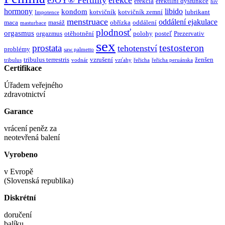
erekcia
erektilní dysfunkce
hiv
hormony
libido
kondom
kotvičník
kotvičník zemní
lubrikant
Impotence
menstruace
oddálení ejakulace
maca
masáž
obřízka
oddálení
masturbace
plodnosť
orgasmus
orgazmus
otěhotnění
polohy
posteľ
Prezervativ
sex
testosteron
prostata
tehotenství
problémy
saw palmetto
tribulus terrestris
vzrušení
ženšen
tribulus
vodnár
vzťahy
řeřicha
řeřicha peruánska
Certifikace
Úřadem veřejného
zdravotnictví
Garance
vrácení peněz za
neotevřená balení
Vyrobeno
v Evropě
(Slovenská republika)
Diskrétní
doručení
balíku