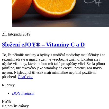
21. listopadu 2019
Složení eJOY® – Vitamíny C a D
To, že několik rostliny a byliny z tradiční medicíny mají účinky i na
sexuální zdraví u mužů a žen, je všeobecně známo. Existují ale i
nějaké vitamíny, které mohou mít také prospěšný vliv? Zcela přímo
příliš ne, nic takového jako vitamíny na erekci, potenci zda libido
nejsou. Následující tři však mají minimálně nepřímé pozitivní
působení.
Čítať viac
Rubriky
eJOY magazín
Košík
Najnovšie články