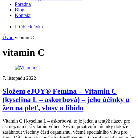
Poradna
Blog
Kontakt

Objednávka
Úvod
vitamin C
vitamin C
7. listopadu 2022
Složení eJOY® Femina – Vitamin C
(kyselina L – askorbová) – jeho účinky u
žen na pleť, vlasy a libido
Vitamin C i kyselina L – askorbová, to je jeden a tentýž název pro
asi nejznámější vitamín vůbec. Svými pozitivními účinky dokáže
zasáhnout všechny části organismu, včetně speciálního vlivu pro
ženy. Díky tomu je součástí eJoy® Femina. Charakteristika vitamínu