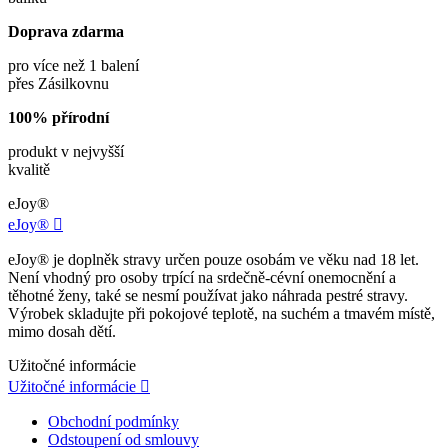
Doprava zdarma
pro více než 1 balení
přes Zásilkovnu
100% přírodní
produkt v nejvyšší
kvalitě
eJoy®
eJoy®

eJoy® je doplněk stravy určen pouze osobám ve věku nad 18 let.
Není vhodný pro osoby trpící na srdečně-cévní onemocnění a
těhotné ženy, také se nesmí používat jako náhrada pestré stravy.
Výrobek skladujte při pokojové teplotě, na suchém a tmavém místě,
mimo dosah dětí.
Užitočné informácie
Užitočné informácie

Obchodní podmínky
Odstoupení od smlouvy