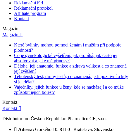
Reklamační řád
Reklamační protokol
Affiliate program
Kontakt
Magazín
Magazín

Které bylinky mohou pomoci ženám i mužům při podpoře
plodnosti?
Co je gynekologické vyšetření, jak probíhá, jak často jej
absolvovat a jaké má přínosy?
Děloha, její anatomie, funkce a zdravá velikost a co znamená
její zvětšení
Těhotenský test, druhy testů, co znamená, je-li pozitivní a kdy
si jej dělat?
Vaječníky, jejich funkce u ženy, kde se nacházejí a co může
způsobit jejich bolest?
Kontakt
Kontakt

Distributor pro Českou Republiku: Pharmatico CE, s.r.o.

Adresa:
Gorkého 10, 811 01 Bratislava, Slovensko