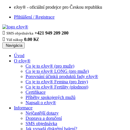
eJoy® - oficiální prodejce pro Českou republiku
Přihlášení / Registrace

+421 949 209 200
SMS objednávka

0.00 Kč
Váš nákup
Navigácia
Úvod
O eJoy®
Co je to eJoy® (pro muže)
Co je to eJoy® LONG (pro muže)
Porovnání účinků produktů řady eJoy®
Co je to eJoy® Femina (pro ženy)
Co je to eJoy® Fertility (plodnost)
Certifikace
Příběhy spokojených mužů
Napsali o eJoy®
Informace
Nejčastější dotazy
Doprava a doručení
SMS objednávka
Jak vypadá diskrétní balení?