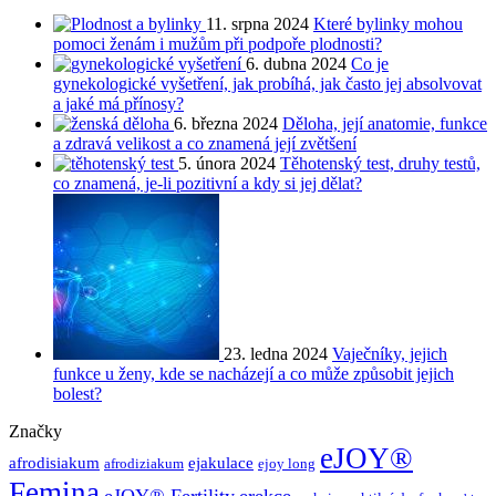
11. srpna 2024
Které bylinky mohou
pomoci ženám i mužům při podpoře plodnosti?
6. dubna 2024
Co je
gynekologické vyšetření, jak probíhá, jak často jej absolvovat
a jaké má přínosy?
6. března 2024
Děloha, její anatomie, funkce
a zdravá velikost a co znamená její zvětšení
5. února 2024
Těhotenský test, druhy testů,
co znamená, je-li pozitivní a kdy si jej dělat?
23. ledna 2024
Vaječníky, jejich
funkce u ženy, kde se nacházejí a co může způsobit jejich
bolest?
Značky
eJOY®
afrodisiakum
ejakulace
afrodiziakum
ejoy long
Femina
eJOY® Fertility
erekce