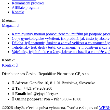
Reklamační protokol
Affiliate program
Kontakt
Magazín
Magazín

Které bylinky mohou pomoci ženám i mužům při podpoře plod
Co je gynekologické vyšetření, jak probíhá, jak často jej absol
Děloha, její anatomie, funkce a zdravá velikost a co znamená je
Těhotenský test, druhy testů, co znamená, je-li pozitivní a kdy si
Vaječníky, jejich funkce u ženy, kde se nacházejí a co může způs
Kontakt
Kontakt

Distributor pro Českou Republiku: Pharmatico CE, s.r.o.

Adresa:
Gorkého 10, 811 01 Bratislava, Slovensko

Tel.:
+421 949 209 200

Email:
info@ejoytablety.cz

Online podpora:
Pon – Pát / 8:00 – 16:00
©2026 eJoy®, všechna práva vyhrazena,
Tvorba e-shopov od
WEBH