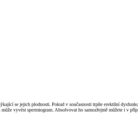
kající se jejich plodnosti. Pokud v současnosti trpíte erektilní dysfu
y vás může vyvést spermiogram. Absolvovat ho samozřejmě můžete i v př