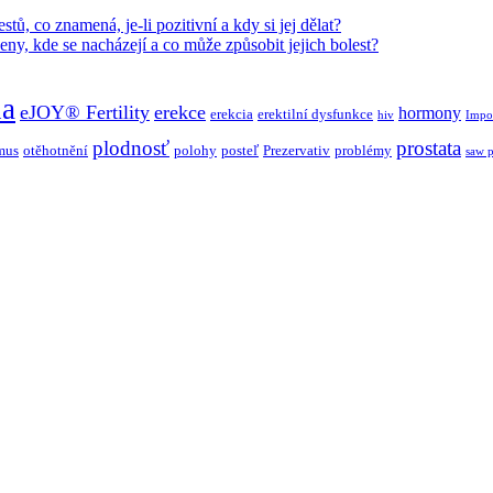
stů, co znamená, je-li pozitivní a kdy si jej dělat?
ženy, kde se nacházejí a co může způsobit jejich bolest?
a
eJOY® Fertility
erekce
hormony
erekcia
erektilní dysfunkce
hiv
Impo
plodnosť
prostata
mus
otěhotnění
polohy
posteľ
Prezervativ
problémy
saw p