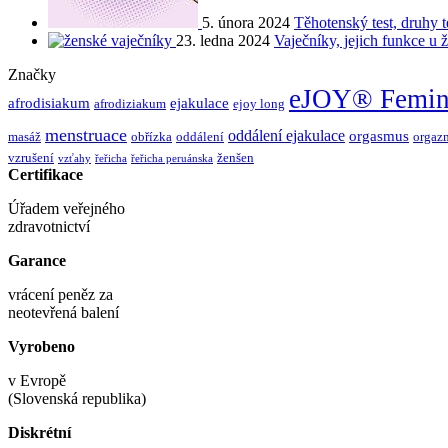
5. února 2024
Těhotenský test, druhy te
23. ledna 2024
Vaječníky, jejich funkce u 
Značky
eJOY® Femin
afrodisiakum
ejakulace
afrodiziakum
ejoy long
menstruace
oddálení ejakulace
orgasmus
masáž
obřízka
oddálení
orgaz
vzrušení
ženšen
vzťahy
řeřicha
řeřicha peruánska
Certifikace
Úřadem veřejného
zdravotnictví
Garance
vrácení peněz za
neotevřená balení
Vyrobeno
v Evropě
(Slovenská republika)
Diskrétní