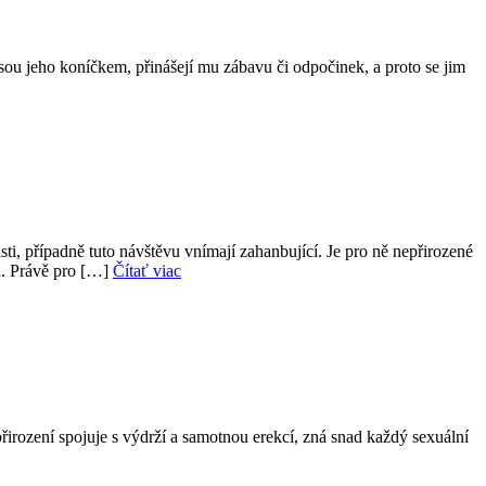
jsou jeho koníčkem, přinášejí mu zábavu či odpočinek, a proto se jim
sti, případně tuto návštěvu vnímají zahanbující. Je pro ně nepřirozené
i. Právě pro […]
Čítať viac
 přirození spojuje s výdrží a samotnou erekcí, zná snad každý sexuální