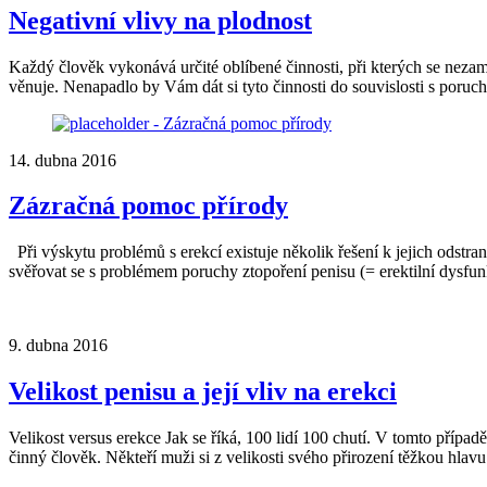
Negativní vlivy na plodnost
Každý člověk vykonává určité oblíbené činnosti, při kterých se nezam
věnuje. Nenapadlo by Vám dát si tyto činnosti do souvislosti s poruch
14. dubna 2016
Zázračná pomoc přírody
Při výskytu problémů s erekcí existuje několik řešení k jejich odstran
svěřovat se s problémem poruchy ztopoření penisu (= erektilní dysf
9. dubna 2016
Velikost penisu a její vliv na erekci
Velikost versus erekce Jak se říká, 100 lidí 100 chutí. V tomto případ
činný člověk. Někteří muži si z velikosti svého přirození těžkou hlav