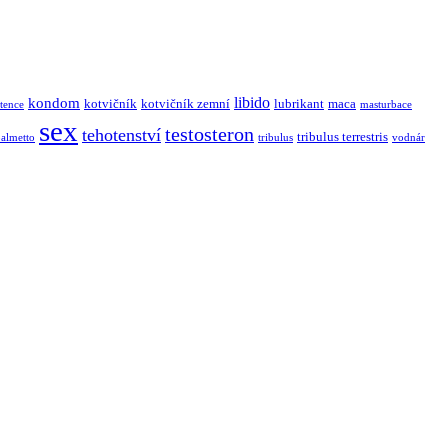
libido
kondom
kotvičník
kotvičník zemní
lubrikant
maca
tence
masturbace
sex
testosteron
tehotenství
tribulus terrestris
almetto
tribulus
vodnár