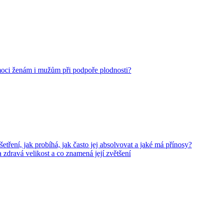
oci ženám i mužům při podpoře plodnosti?
tření, jak probíhá, jak často jej absolvovat a jaké má přínosy?
a zdravá velikost a co znamená její zvětšení