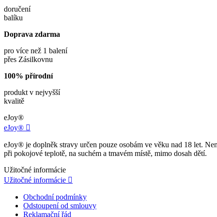
doručení
balíku
Doprava zdarma
pro více než 1 balení
přes Zásilkovnu
100% přírodní
produkt v nejvyšší
kvalitě
eJoy®
eJoy®

eJoy® je doplněk stravy určen pouze osobám ve věku nad 18 let. Není
při pokojové teplotě, na suchém a tmavém místě, mimo dosah dětí.
Užitočné informácie
Užitočné informácie

Obchodní podmínky
Odstoupení od smlouvy
Reklamační řád