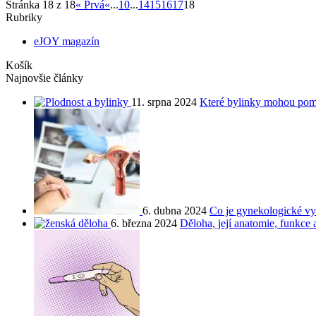
Stránka 18 z 18
« Prvá
«
...
10
...
14
15
16
17
18
Rubriky
eJOY magazín
Košík
Najnovšie články
11. srpna 2024
Které bylinky mohou pom
6. dubna 2024
Co je gynekologické vyše
6. března 2024
Děloha, její anatomie, funkce 