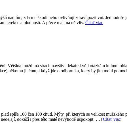
ýšlí nad tím, zda mu škodí nebo ovlivňují zdraví pozitivní. Jednoduše 
ami erekce a plodností. A přece mají na ně vliv.
Čítať viac
ění. Většina mužů má strach navštívit lékaře kvůli otázkám intimní obla
unkce) někomu jinému, i když jde o odborníka, který by jim mohl pomoc
ě platí spíše 100 žen 100 chutí. Mýty, při kterých se velikost mužského
u nedělají, dokáží i přes této malé nevýhodě uspokojit […]
Čítať viac