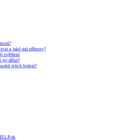
nosti?
vovat a jaké má přínosy?
jí zvětšení
 jej dělat?
obit jejich bolest?
ELP.sk