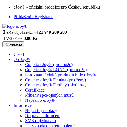
eJoy® - oficiální prodejce pro Českou republiku
Přihlášení / Registrace

+421 949 209 200
SMS objednávka

0.00 Kč
Váš nákup
Navigácia
Úvod
O eJoy®
Co je to eJoy® (pro muže)
Co je to eJoy® LONG (pro muže)
Porovnání účinků produktů řady eJoy®
Co je to eJoy® Femina (pro ženy)
Co je to eJoy® Fertility (plodnost)
Certifikace
Příběhy spokojených mužů
Napsali o eJoy®
Informace
Nejčastější dotazy
Doprava a doručení
SMS objednávka
Jak vypadá diskrétní balení?