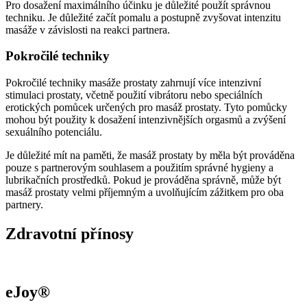
Pro dosažení maximálního účinku je důležité použít správnou
techniku. Je důležité začít pomalu a postupně zvyšovat intenzitu
masáže v závislosti na reakci partnera.
Pokročilé techniky
Pokročilé techniky masáže prostaty zahrnují více intenzivní
stimulaci prostaty, včetně použití vibrátoru nebo speciálních
erotických pomůcek určených pro masáž prostaty. Tyto pomůcky
mohou být použity k dosažení intenzivnějších orgasmů a zvýšení
sexuálního potenciálu.
Je důležité mít na paměti, že masáž prostaty by měla být prováděna
pouze s partnerovým souhlasem a použitím správné hygieny a
lubrikačních prostředků. Pokud je prováděna správně, může být
masáž prostaty velmi příjemným a uvolňujícím zážitkem pro oba
partnery.
Zdravotní přínosy
eJoy®