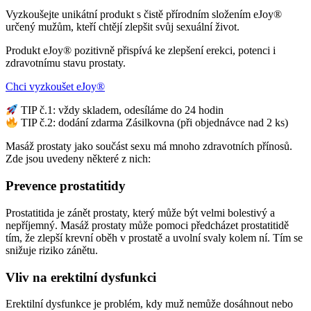
Vyzkoušejte unikátní produkt s čistě přírodním složením eJoy®
určený mužům, kteří chtějí zlepšit svůj sexuální život.
Produkt eJoy® pozitivně přispívá ke zlepšení erekci, potenci i
zdravotnímu stavu prostaty.
Chci vyzkoušet eJoy®
TIP č.1: vždy skladem, odesíláme do 24 hodin
TIP č.2: dodání zdarma Zásilkovna (při objednávce nad 2 ks)
Masáž prostaty jako součást sexu má mnoho zdravotních přínosů.
Zde jsou uvedeny některé z nich:
Prevence prostatitidy
Prostatitida je zánět prostaty, který může být velmi bolestivý a
nepříjemný. Masáž prostaty může pomoci předcházet prostatitidě
tím, že zlepší krevní oběh v prostatě a uvolní svaly kolem ní. Tím se
snižuje riziko zánětu.
Vliv na erektilní dysfunkci
Erektilní dysfunkce je problém, kdy muž nemůže dosáhnout nebo