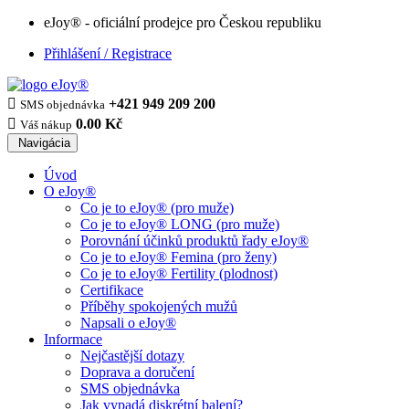
eJoy® - oficiální prodejce pro Českou republiku
Přihlášení / Registrace

+421 949 209 200
SMS objednávka

0.00 Kč
Váš nákup
Navigácia
Úvod
O eJoy®
Co je to eJoy® (pro muže)
Co je to eJoy® LONG (pro muže)
Porovnání účinků produktů řady eJoy®
Co je to eJoy® Femina (pro ženy)
Co je to eJoy® Fertility (plodnost)
Certifikace
Příběhy spokojených mužů
Napsali o eJoy®
Informace
Nejčastější dotazy
Doprava a doručení
SMS objednávka
Jak vypadá diskrétní balení?