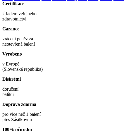
Certifikace
Úřadem veřejného
zdravotnictví
Garance
vrácení peněz za
neotevřená balení
Vyrobeno
v Evropě
(Slovenská republika)
Diskrétní
doručení
balíku
Doprava zdarma
pro více než 1 balení
přes Zásilkovnu
100% přírodní