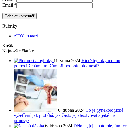
Email
*
Odeslat komentář
Rubriky
eJOY magazín
Košík
Najnovšie články
11. srpna 2024
Které bylinky mohou
pomoci ženám i mužům při podpoře plodnosti?
6. dubna 2024
Co je gynekologické
vyšetření, jak probíhá, jak často jej absolvovat a jaké má
přínosy?
6. března 2024
Děloha, její anatomie, funkce