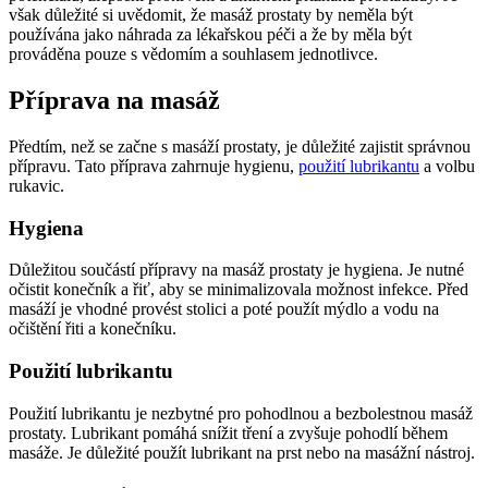
však důležité si uvědomit, že masáž prostaty by neměla být
používána jako náhrada za lékařskou péči a že by měla být
prováděna pouze s vědomím a souhlasem jednotlivce.
Příprava na masáž
Předtím, než se začne s masáží prostaty, je důležité zajistit správnou
přípravu. Tato příprava zahrnuje hygienu,
použití lubrikantu
a volbu
rukavic.
Hygiena
Důležitou součástí přípravy na masáž prostaty je hygiena. Je nutné
očistit konečník a řiť, aby se minimalizovala možnost infekce. Před
masáží je vhodné provést stolici a poté použít mýdlo a vodu na
očištění řiti a konečníku.
Použití lubrikantu
Použití lubrikantu je nezbytné pro pohodlnou a bezbolestnou masáž
prostaty. Lubrikant pomáhá snížit tření a zvyšuje pohodlí během
masáže. Je důležité použít lubrikant na prst nebo na masážní nástroj.