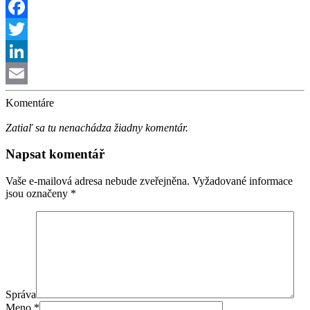
Facebook
Twitter
LinkedIn
Email
Komentáre
Zatiaľ sa tu nenachádza žiadny komentár.
Napsat komentář
Vaše e-mailová adresa nebude zveřejněna.
Vyžadované informace
jsou označeny
*
Správa
Meno
*