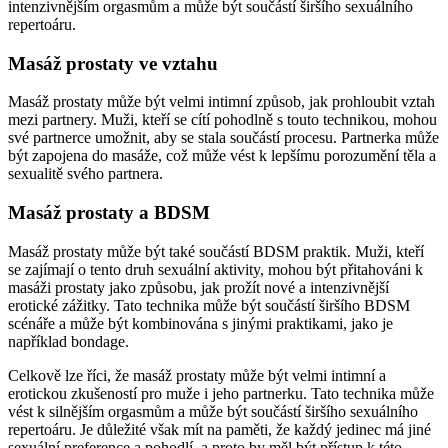
intenzivnějším orgasmům a může být součástí širšího sexuálního
repertoáru.
Masáž prostaty ve vztahu
Masáž prostaty může být velmi intimní způsob, jak prohloubit vztah
mezi partnery. Muži, kteří se cítí pohodlně s touto technikou, mohou
své partnerce umožnit, aby se stala součástí procesu. Partnerka může
být zapojena do masáže, což může vést k lepšímu porozumění těla a
sexualitě svého partnera.
Masáž prostaty a BDSM
Masáž prostaty může být také součástí BDSM praktik. Muži, kteří
se zajímají o tento druh sexuální aktivity, mohou být přitahováni k
masáži prostaty jako způsobu, jak prožít nové a intenzivnější
erotické zážitky. Tato technika může být součástí širšího BDSM
scénáře a může být kombinována s jinými praktikami, jako je
například bondage.
Celkově lze říci, že masáž prostaty může být velmi intimní a
erotickou zkušeností pro muže i jeho partnerku. Tato technika může
vést k silnějším orgasmům a může být součástí širšího sexuálního
repertoáru. Je důležité však mít na paměti, že každý jedinec má jiné
sexuální preference a pohodlí, a proto by měl být přístup k této