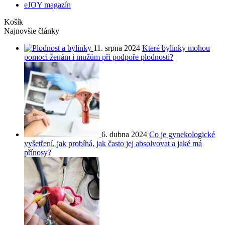
eJOY magazín
Košík
Najnovšie články
11. srpna 2024
Které bylinky mohou
pomoci ženám i mužům při podpoře plodnosti?
6. dubna 2024
Co je gynekologické
vyšetření, jak probíhá, jak často jej absolvovat a jaké má
přínosy?