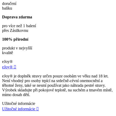
doručení
balíku
Doprava zdarma
pro více než 1 balení
přes Zásilkovnu
100% přírodní
produkt v nejvyšší
kvalitě
eJoy®
eJoy®

eJoy® je doplněk stravy určen pouze osobám ve věku nad 18 let.
Není vhodný pro osoby trpící na srdečně-cévní onemocnění a
těhotné ženy, také se nesmí používat jako náhrada pestré stravy.
Výrobek skladujte při pokojové teplotě, na suchém a tmavém místě,
mimo dosah dětí.
Užitočné informácie
Užitočné informácie
