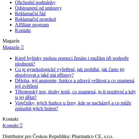
Obchodní podmínky
Odstoupení od smlouvy
Reklamační řád
Reklamační protokol
Affiliate program
Kontakt
Magazín
Magazín

Které bylinky mohou pomoci ženám i mužům při podpoře
plodnosti?
Co je gynekologické vyšetření, jak probíhá, jak často jej
absolvovat a jaké má přínosy?
Děloha, její anatomie, funkce a zdravá velikost a co znamená
její zvětšení
Těhotenský test, druhy testů, co znamená, je-li pozitivní a kdy
si jej dělat?
Vaječníky, jejich funkce u ženy, kde se nacházejí a co může
způsobit jejich bolest?
Kontakt
Kontakt

Distributor pro Českou Republiku: Pharmatico CE, s.r.o.