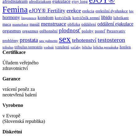
afrodisiakum
ejakulace
afrodiziakum
ejoy long
Femina
eJOY® Fertility
erekce
erekcia
erektilní dysfunkce
hiv
hormony
libido
kondom
kotvičník
kotvičník zemní
lubrikant
Impotence
menstruace
oddálení ejakulace
maca
masáž
obřízka
oddálení
masturbace
plodnosť
orgasmus
orgazmus
otěhotnění
polohy
posteľ
Prezervativ
sex
testosteron
prostata
tehotenství
problémy
saw palmetto
tribulus terrestris
vzrušení
ženšen
tribulus
vodnár
vzťahy
řeřicha
řeřicha peruánska
Certifikace
Úřadem veřejného
zdravotnictví
Garance
vrácení peněz za
neotevřená balení
Vyrobeno
v Evropě
(Slovenská republika)
Diskrétní