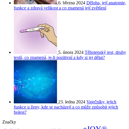
6. března 2024
Děloha, její anatomie,
funkce a zdravá velikost a co znamená její zvětšení
5. února 2024
Těhotenský test, druhy
testů, co znamená, je-li pozitivní a kdy si jej dělat?
23. ledna 2024
Vaječníky, jejich
funkce u ženy, kde se nacházejí a co může způsobit jejich
bolest?
Značky
eJOY®