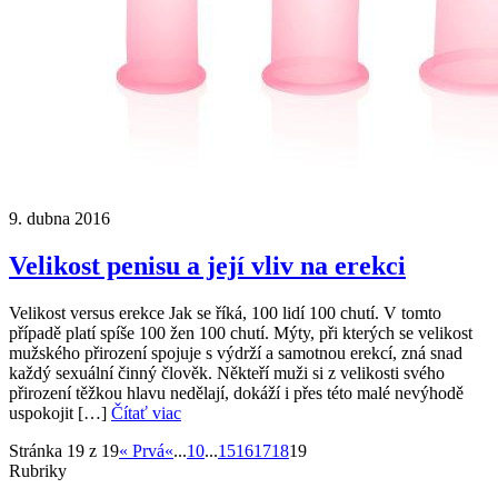
9. dubna 2016
Velikost penisu a její vliv na erekci
Velikost versus erekce Jak se říká, 100 lidí 100 chutí. V tomto
případě platí spíše 100 žen 100 chutí. Mýty, při kterých se velikost
mužského přirození spojuje s výdrží a samotnou erekcí, zná snad
každý sexuální činný člověk. Někteří muži si z velikosti svého
přirození těžkou hlavu nedělají, dokáží i přes této malé nevýhodě
uspokojit […]
Čítať viac
Stránka 19 z 19
« Prvá
«
...
10
...
15
16
17
18
19
Rubriky