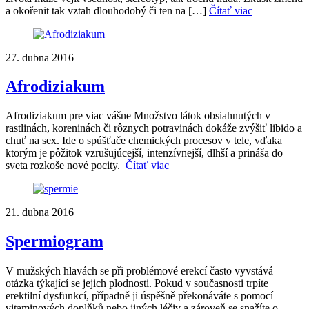
a okořenit tak vztah dlouhodobý či ten na […]
Čítať viac
27. dubna 2016
Afrodiziakum
Afrodiziakum pre viac vášne Množstvo látok obsiahnutých v
rastlinách, koreninách či rôznych potravinách dokáže zvýšiť libido a
chuť na sex. Ide o spúšťače chemických procesov v tele, vďaka
ktorým je pôžitok vzrušujúcejší, intenzívnejší, dlhší a prináša do
sveta rozkoše nové pocity.
Čítať viac
21. dubna 2016
Spermiogram
V mužských hlavách se při problémové erekcí často vyvstává
otázka týkající se jejich plodnosti. Pokud v současnosti trpíte
erektilní dysfunkcí, případně ji úspěšně překonáváte s pomocí
vitaminových doplňků nebo jiných léčiv a zároveň se snažíte o