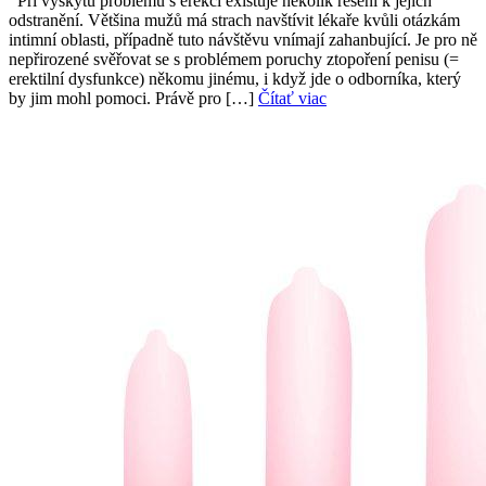
Při výskytu problémů s erekcí existuje několik řešení k jejich
odstranění. Většina mužů má strach navštívit lékaře kvůli otázkám
intimní oblasti, případně tuto návštěvu vnímají zahanbující. Je pro ně
nepřirozené svěřovat se s problémem poruchy ztopoření penisu (=
erektilní dysfunkce) někomu jinému, i když jde o odborníka, který
by jim mohl pomoci. Právě pro […]
Čítať viac