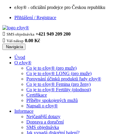
eJoy® - oficiální prodejce pro Českou republiku
Přihlášení / Registrace

+421 949 209 200
SMS objednávka

0.00 Kč
Váš nákup
Navigácia
Úvod
O eJoy®
Co je to eJoy® (pro muže)
Co je to eJoy® LONG (pro muže)
Porovnání účinků produktů řady eJoy®
Co je to eJoy® Femina (pro ženy)
Co je to eJoy® Fertility (plodnost)
Certifikace
Příběhy spokojených mužů
Napsali o eJoy®
Informace
Nejčastější dotazy
Doprava a doručení
SMS objednávka
Jak vypadá diskrétní balení?