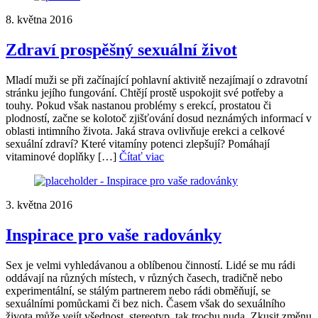
8. května 2016
Zdraví prospěšný sexuální život
Mladí muži se při začínající pohlavní aktivitě nezajímají o zdravotní
stránku jejího fungování. Chtějí prostě uspokojit své potřeby a
touhy. Pokud však nastanou problémy s erekcí, prostatou či
plodností, začne se kolotoč zjišťování dosud neznámých informací v
oblasti intimního života. Jaká strava ovlivňuje erekci a celkové
sexuální zdraví? Které vitamíny potenci zlepšují? Pomáhají
vitaminové doplňky […]
Čítať viac
3. května 2016
Inspirace pro vaše radovánky
Sex je velmi vyhledávanou a oblíbenou činností. Lidé se mu rádi
oddávají na různých místech, v různých časech, tradičně nebo
experimentální, se stálým partnerem nebo rádi obměňují, se
sexuálními pomůckami či bez nich. Časem však do sexuálního
života může vejít všednost, stereotyp, tak trochu nuda. Zkusit změnu