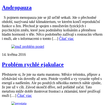
Andropauza
S pojmem menopauza jste se již určitě setkali. Jde o přechodné
období, nazývaná také klimakterium, ve kterém končí reprodukční
funkce u žen. Přechod je spojen s množstvím fyzických i
psychickým změn, které jsou podmíněny kolísáním a přeměnou
hladin hormonů v těle. Něco podobného zažívají s rostoucím věkem
i muži, ale s informacemi o tomto […]
Čítať viac
14. května 2016
Problém rychlé ejakulace
Představte si, že jste na startu maratonu. Měsíce tréninku, příprav a
očekávání vás dovedly až sem. Pistole vystřelí a vy vyrazíte vpřed s
energií a nadšením. Ale po pouhých několika metrech náhle zjistíte,
že jste už v cíli. Závod skončil dříve, než pořádně začal. Tato
metafora může dobře ilustrovat frustraci a zklamání, které prožívají
muži […]
Čítať viac